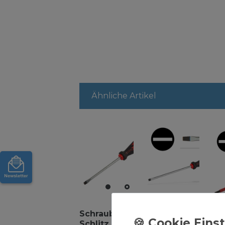
Ähnliche Artikel
Schraubendreher
Schraubendreher
Sc
Schlitz 6,5x100
Schlitz 5,5x125
Sch