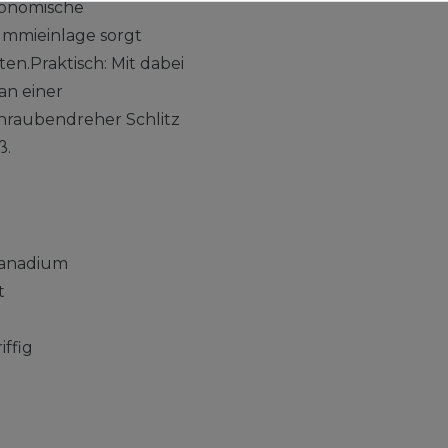
gonomische
Gummieinlage sorgt
n.Praktisch: Mit dabei
an einer
raubendreher Schlitz
ß.
-Vanadium
t
ffig