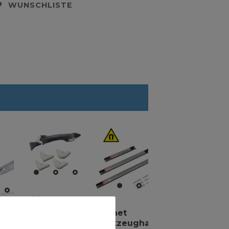
WUNSCHLISTE
Silikon
Fugenkratzer
Magnet
sprüfer
/ Glätter
Werkzeughalter