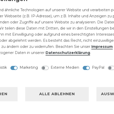
x1,2x150
1
Set
| 6,99 € / Satz
1,00 € *
d ähnliche Technologien auf unserer Website und verarbeite
9 € *
r Webseite (z.B. IP-Adresse), um z.B. Inhalte und Anzeigen zu 
inden oder Zugriffe auf unsere Website zu analysieren. Die Daten
ir teilen diese Daten mit Dritten, die wir in den Einstellungen 
n mit Einwilligung oder aufgrund eines berechtigten Interesses
der abgelehnt werden. Es besteht das Recht, nicht einzuwillige
NISCHE DATEN
 zu ändern oder zu widerrufen. Beachten Sie unser
Impressum
ogener Daten in unserer
Daten­schutz­erklärung
.
LLERKENNZEICHNUNG
istik
Marketing
Externe Medien
PayPal
 6,5x150
litz 6,5x150.Praktisch
REN
ALLE ABLEHNEN
AUSW
us hochwertigem S2-Stahl
 das Eindrehen von
und keine Schraube mehr