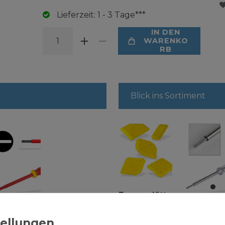
Lieferzeit: 1 - 3 Tage***
IN DEN
WARENKO
RB
Blick ins Sortiment
Fugenglätter
5tlg.
hraubendreher
Spannung
6,99 € *
litz
DPP250