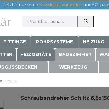
Jetzt für unseren
Newsletter anmelden
und 5€ spare
FITTINGE
ROHRSYSTEME
HEIZUNG
RTEN
HEIZGERÄTE
BADEZIMMER
WA
USGUSSBECKEN
WERKZEUG
schlüssel
Schraubendreher Schlitz 6,5x15