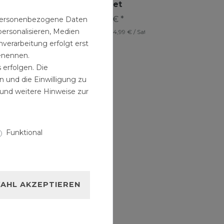
DFK5
3er Set
4,99 € *
14,99 € *
n personenbezogene Daten
personalisieren, Medien
1
Set
| 14,99 € / Satz
verarbeitung erfolgt erst
benennen.
 erfolgen. Die
n und die Einwilligung zu
und weitere Hinweise zur
Funktional
AHL AKZEPTIEREN