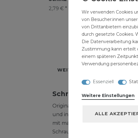
6,5
2,79 € *
2,49 € *
Wir verwenden Cookies un
2,2
von Besucher:innen unsere
von Drittanbietern einzub
durch gesetzte Cookies. W
Die Datenverarbeitung kan
Zustimmung kann erteilt o
BESCHREIBUNG
TECH
einem späteren Zeitpunkt
Verwendung personenbez
WEITERE DETAILS
HERSTE
Essenziell
Stat
Schraubendreher Schlitz
Weitere Einstellungen
Original DEMA Schraubendreher Sch
ALLE AKZEPTIE
und in einer Top-Qualität!Er ist a
mit magnetischer Spitze, wodurch
Schrauben sehr erleichtert wird 