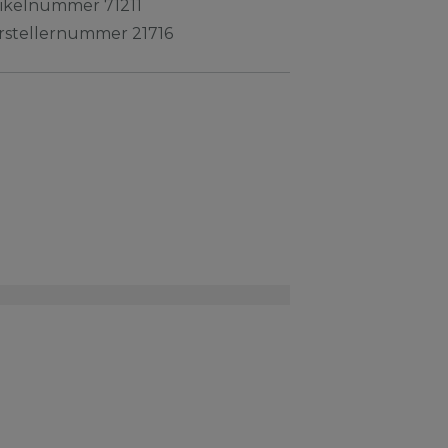
tikelnummer
71211
rstellernummer
21716