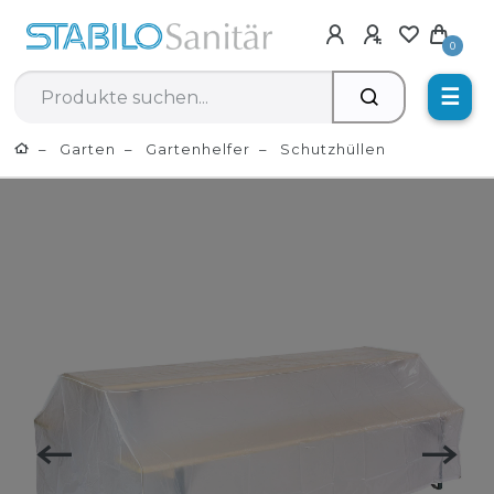
0
☰
Garten
Gartenhelfer
Schutzhüllen