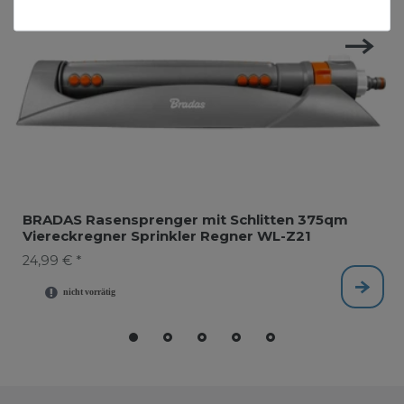
BRADAS Rasensprenger mit Schlitten 375qm
Viereckregner Sprinkler Regner WL-Z21
24,99 € *