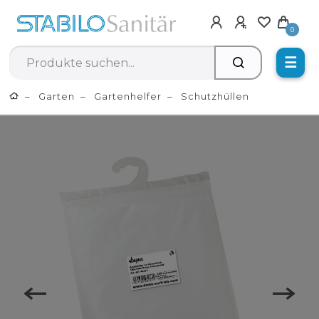
0
☰
Garten
Gartenhelfer
Schutzhüllen