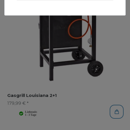
Gasgrill Louisiana 2+1
179,99 € *