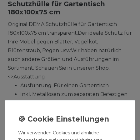
Schutzhülle für Gartentisch
180x100x75 cm
Original DEMA Schutzhülle für Gartentisch
180x100x75 cm transparent.Der ideale Schutz für
Ihre Möbel gegen Blätter, Vogelkot,
Blütenstaub, Regen usw.Wir haben natürlich
auch andere Größen und Ausführungen im
Sortiment. Schauen Sie in unseren Shop.
<>
Ausstattung
Ausführung: Für einen Gartentisch
Inkl. Metallösen zum separaten Befestigen
Wir verwenden Cookies und ähnliche