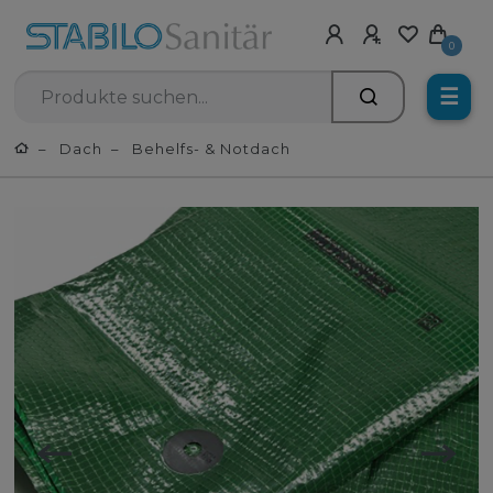
0
☰
Dach
Behelfs- & Notdach