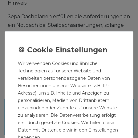
Hinweis:
Sepa Dachplanen erfüllen die Anforderungen an
ein Notdach bei Steildachsanierungen, solange
noch keine Behelfsdeckung ausgeführt ist.
Wir verwenden Cookies und ähnliche
Technologien auf unserer Website und
verarbeiten personenbezogene Daten von
Produktinformationen als PDF zum
Besucher:innen unserer Webseite (z.B. IP-
Download:
Adresse), um z.B. Inhalte und Anzeigen zu
personalisieren, Medien von Drittanbietern
TECHNISCHES DATENBLATT
einzubinden oder Zugriffe auf unsere Website
zu analysieren. Die Datenverarbeitung erfolgt
Download
erst durch gesetzte Cookies. Wir teilen diese
Daten mit Dritten, die wir in den Einstellungen
benennen.