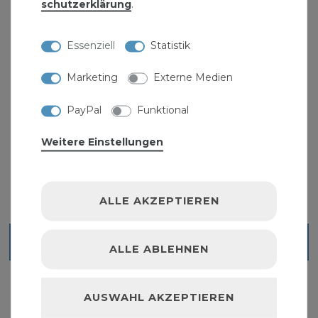
schutz­erklärung
.
Essenziell
Statistik
Marketing
Externe Medien
Gartenschlauch Grau 3/4 Zoll 50 m 5-lagig
PayPal
Funktional
verstärkt knick und drehfest "Smartflex"
131,90 € *
Weitere Einstellungen
50
Meter
| 2,64 € / Meter
ALLE AKZEPTIEREN
Blick ins Sortiment
ALLE ABLEHNEN
AUSWAHL AKZEPTIEREN