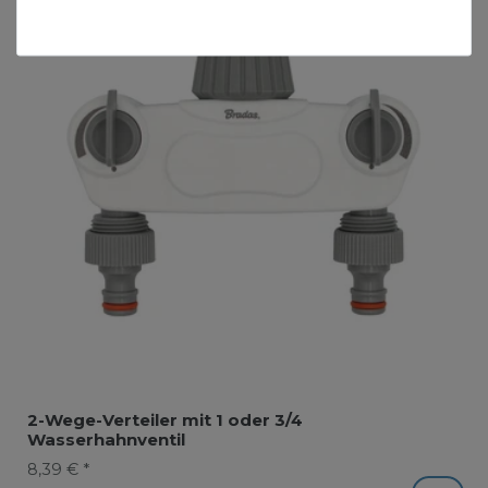
2-Wege-Verteiler mit 1 oder 3/4
Wasserhahnventil
8,39 € *