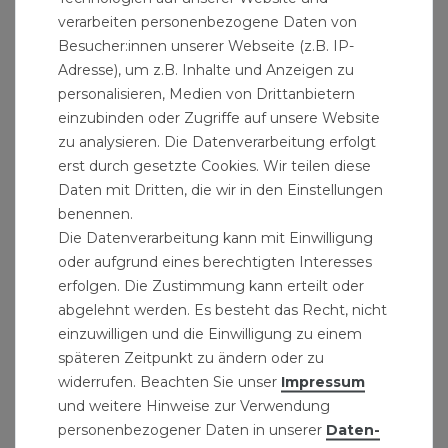
Gartenschlauch Grau 1/2 Zoll 25 m 5-lagig
verarbeiten personenbezogene Daten von
verstärkt knick und drehfest "Smartflex"
Besucher:innen unserer Webseite (z.B. IP-
39,99 € *
Adresse), um z.B. Inhalte und Anzeigen zu
25
Meter
| 1,60 € / Meter
personalisieren, Medien von Drittanbietern
einzubinden oder Zugriffe auf unsere Website
zu analysieren. Die Datenverarbeitung erfolgt
erst durch gesetzte Cookies. Wir teilen diese
Daten mit Dritten, die wir in den Einstellungen
benennen.
Die Datenverarbeitung kann mit Einwilligung
oder aufgrund eines berechtigten Interesses
erfolgen. Die Zustimmung kann erteilt oder
abgelehnt werden. Es besteht das Recht, nicht
einzuwilligen und die Einwilligung zu einem
späteren Zeitpunkt zu ändern oder zu
widerrufen. Beachten Sie unser
Impressum
und weitere Hinweise zur Verwendung
personenbezogener Daten in unserer
Daten­