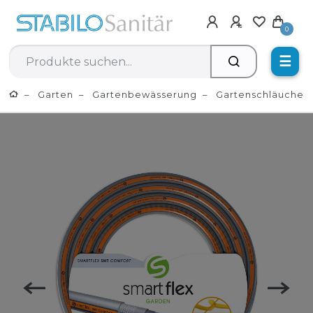
0
☰
Garten
Gartenbewässerung
Gartenschläuche