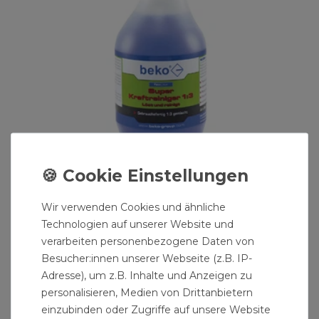
TecLine Super-Kraftreiniger 1:3 Sprühflasche 1 L
Wir verwenden Cookies und ähnliche
14,49 € *
Technologien auf unserer Website und
1
Liter
| 14,49 € / Liter
verarbeiten personenbezogene Daten von
Besucher:innen unserer Webseite (z.B. IP-
Adresse), um z.B. Inhalte und Anzeigen zu
personalisieren, Medien von Drittanbietern
einzubinden oder Zugriffe auf unsere Website