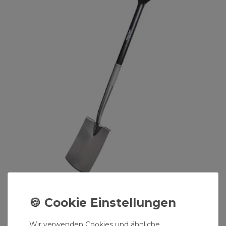
Damenspaten Flach Edelstahl BL6
34,99 € *
Wir verwenden Cookies und ähnliche