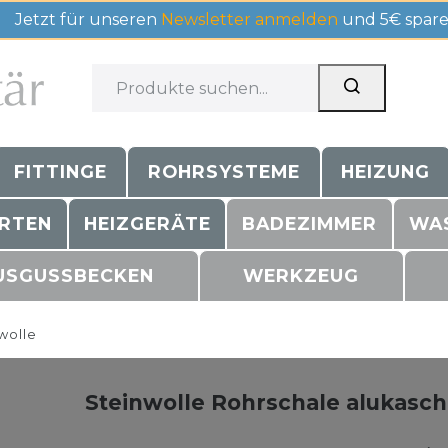
Jetzt für unseren
Newsletter anmelden
und 5€ spare
FITTINGE
ROHRSYSTEME
HEIZUNG
RTEN
HEIZGERÄTE
BADEZIMMER
WA
USGUSSBECKEN
WERKZEUG
wolle
Steinwolle Rohrschale alukasc