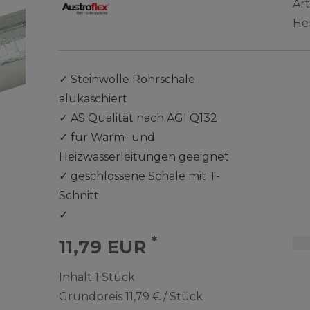
Ar
He
✓
Steinwolle Rohrschale
alukaschiert
✓
AS Qualität nach AGI Q132
✓
für Warm- und
Heizwasserleitungen geeignet
✓
geschlossene Schale mit T-
Schnitt
✓
*
11,79 EUR
Inhalt
1
Stück
Grundpreis
11,79 € / Stück