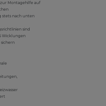
 zur Montagehilfe auf
ichen
 stets nach unten
richtlinien sind
 6 Wicklungen
 sichern
hale
eitungen,
eizwasser
ert