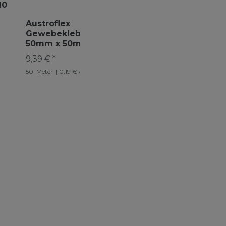
10
Austroflex
Gewebeklebeband
50mm x 50m
Gewebeband grau
9,39 € *
Rohrisolierung
50
Meter
| 0,19 € / Meter