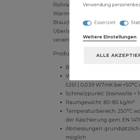
Verwendung personenbez
Rohrschalen Alu werden zur Dä
Warmwasserleitungen, Heizwasse
Brauchwasserleitungen eingesetzt
Essenziell
Stat
Überlappung zum Verschließen d
Weitere Einstellungen
vereinfacht die Montage.
Produktdetails:
ALLE AKZEPTIE
Brandklasse: A2 gemäß EN 135
Wärmeleitkoeffizent: 0,037 
5261 | 0,039 W7mK bei +50°C
Schmelzpunkt: Steinwolle > 
Raumgewicht: 80-85 kg/m³
Temperaturbereich: 250°C wol
der Kaschierung gem. EN 147
Abmessungen: grundsätzlich 
möglich