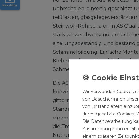
Rohrschalen, einseitig geschlitzt u
reißfesten, glasgelegeverstärkten
Steinwoll-Rohrschalen in AS Quali
stark wasserabweisend, geruchsne
alterungsbeständig und beständi
Schimmelbildung. Einfache Monta
Klebeband zum Verschließen der 
Schmelzpunkt der Steinwolle? 10
Die ASTRATHERM Steinwoll-Rohrsch
Wir verwenden Cookies un
konzentrisch, maßgenaue Steinwol
von Besucher:innen unsere
gitternetzverstärkten Aluminiumfol
von Drittanbietern einzub
Standardausführung wird als gesc
durch gesetzte Cookies. W
einem T-Schnitt produziert, Son
Die Datenverarbeitung kan
die Trennschnitte als Stufenfalz
Zustimmung kann erteilt o
Nut und Feder ausgeführt. ASTR
einem späteren Zeitpunkt