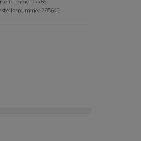
tikelnummer
17765
rstellernummer
285642