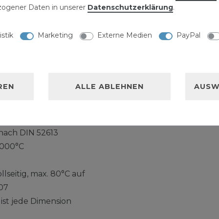
ogener Daten in unserer
Daten­schutz­erklärung
.
mmung von
rleitungen und
. Die selbstklebende
istik
Marketing
Externe Medien
PayPal
er Rohrschale
REN
ALLE ABLEHNEN
AUSW
01-1, sowie DIN 4102-1
W/mK bei +40°C nach DIN
 nach DIN 52613
1000°C
lseitig, max. 80°C auf
07
ist jede Dimension