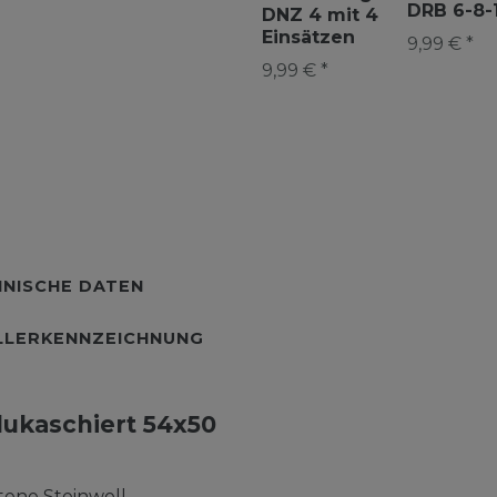
DRB 6-8-
DNZ 4 mit 4
Einsätzen
9,99 € *
9,99 € *
NISCHE DATEN
LLERKENNZEICHNUNG
lukaschiert 54x50
ene Steinwoll-