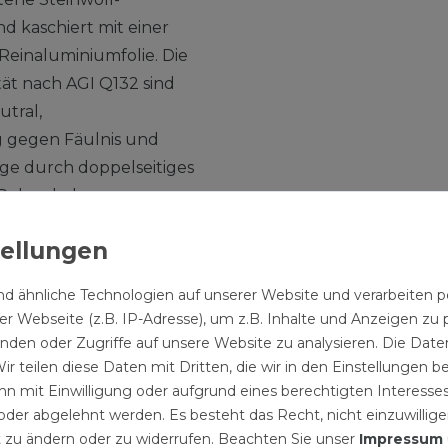
nd kaschiert mit einer
 Reinaluminiumfolie. Die
tät nach AGI Q132 sind
utral,
g gegen Fäulnis und
ge durch doppelseitiges
Rohrschale.
00°C.
ale ist eine
d ähnliche Technologien auf unserer Website und verarbeite
le-Rohrschale mit einer
r Webseite (z.B. IP-Adresse), um z.B. Inhalte und Anzeigen zu 
ie aufkaschiert. Die
inden oder Zugriffe auf unsere Website zu analysieren. Die Daten
hlossene Schale mit
ir teilen diese Daten mit Dritten, die wir in den Einstellungen 
der Auf Wunsch werden
n mit Einwilligung oder aufgrund eines berechtigten Interesses
, Schwalbenschwanz oder
der abgelehnt werden. Es besteht das Recht, nicht einzuwillige
ATHERM Steinwoll-
 zu ändern oder zu widerrufen. Beachten Sie unser
Impressum