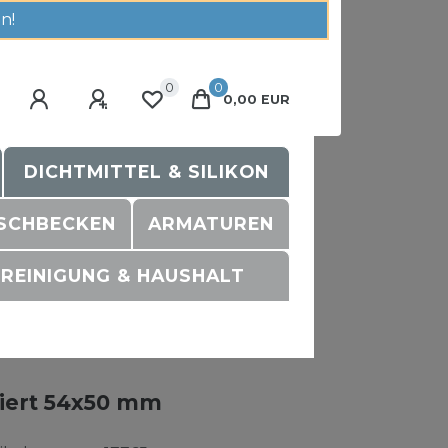
n!
0
0
0,00 EUR
DICHTMITTEL & SILIKON
SCHBECKEN
ARMATUREN
REINIGUNG & HAUSHALT
hiert 54x50 mm