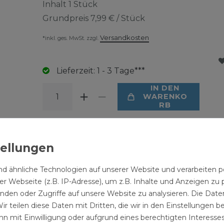
Inhalt
1
Stück
Grundpreis
7,99 € / Stück
Versandkosten
*inkl. ges. MwSt. zzgl.
Lieferzeit: 1 - 3 Tage***
IN DEN
WARENKO
RB
Blick ins Sortiment
d ähnliche Technologien auf unserer Website und verarbeite
r Webseite (z.B. IP-Adresse), um z.B. Inhalte und Anzeigen zu 
inden oder Zugriffe auf unsere Website zu analysieren. Die Daten
ir teilen diese Daten mit Dritten, die wir in den Einstellungen 
n mit Einwilligung oder aufgrund eines berechtigten Interesses