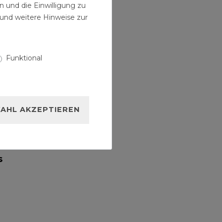
n und die Einwilligung zu
und weitere Hinweise zur
nd
15
 m
Funktional
Anschlussgarnituren
DN 110/110 300 mm
0 € /
komplett Set für
Wand-WC
14,99 € *
AHL AKZEPTIEREN
s