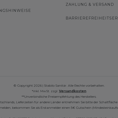
ZAHLUNG & VERSAND
NGSHINWEISE
BARRIEREFREIHEITSE
© Copyright 2026 | Stabilo Sanitär. Alle Rechte vorbehalten.
*inkl. MwSt. zzgl.
Versandkosten
**Unverbindliche Preisempfehlung des Herstellers.
utschlands, Lieferzeiten für andere Länder entnehmen Sie bitte der Schaltfläch
r anmelden, bekommen Sie als Erstanmelder einen 5€ Gutschein (Mindesteinkaufs