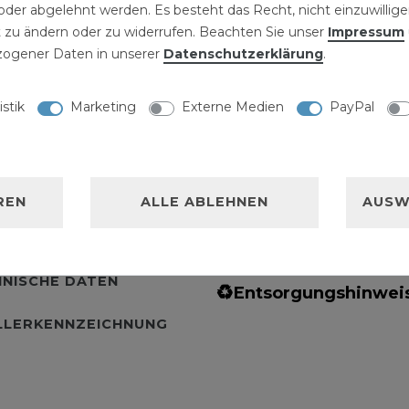
der abgelehnt werden. Es besteht das Recht, nicht einzuwillige
 zu ändern oder zu widerrufen. Beachten Sie unser
Impressum
D-
Cap Light 5
Isolierba
ogener Daten in unserer
Daten­schutz­erklärung
.
ahler
LEDs
5er Set
Werkzeugkoffer
im 50W
Schwarz 
3,99 € *
47tlg.
mm x 10
99 € *
2,49 € *
istik
Marketing
Externe Medien
PayPal
39,99 € *
5
Stück
| 0,5
1
Set
| 39,99 € / Satz
Stück
REN
ALLE ABLEHNEN
AUSW
NISCHE DATEN
♻
Entsorgungshinwei
LLERKENNZEICHNUNG