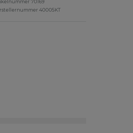
tikelnummer
70169
rstellernummer
40005KT