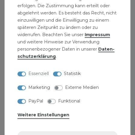
erfolgen. Die Zustimmung kann erteilt oder
abgelehnt werden. Es besteht das Recht, nicht
Steckschlüsselset 1/4" 45tlg
einzuwilligen und die Einwilligung zu einem
24,99 € *
späteren Zeitpunkt zu ändern oder zu
1
Set
| 24,99 € / Satz
widerrufen. Beachten Sie unser
Impressum
und weitere Hinweise zur Verwendung
personenbezogener Daten in unserer
Daten­
schutz­erklärung
.
Essenziell
Statistik
Marketing
Externe Medien
PayPal
Funktional
Weitere Einstellungen