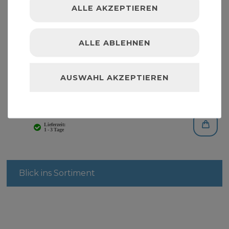
ALLE AKZEPTIEREN
ALLE ABLEHNEN
AUSWAHL AKZEPTIEREN
T-Griff Innensechsrund TID - 9tlg.
24,99 € *
1
Set
| 24,99 € / Satz
Blick ins Sortiment