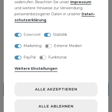
widerrufen. Beachten Sie unser
Impressum
und weitere Hinweise zur Verwendung
personenbezogener Daten in unserer
Daten­
schutz­erklärung
.
Essenziell
Statistik
Temperguss Verschraubung 1/2 bis 2 Zoll AG-IG
schwarz flachdichtend
Marketing
Externe Medien
ab 3,09 € *
PayPal
Funktional
Weitere Einstellungen
ALLE AKZEPTIEREN
Blick ins Sortiment
ALLE ABLEHNEN