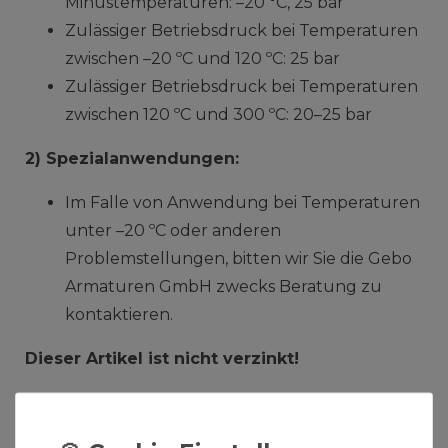
Minustemperaturen: –20 °C, 25 bar
Zulässiger Betriebsdruck bei Temperaturen
zwischen –20 ºC und 120 ºC: 25 bar
Zulässiger Betriebsdruck bei Temperaturen
zwischen 120 ºC und 300 ºC: 20–25 bar
2) Spezialanwendungen:
Im Falle von Anwendung bei Temperaturen
unter –20 ºC oder anderen
Problemstellungen, bitten wir Sie die Gebo
Armaturen GmbH zwecks Beratung zu
kontaktieren.
Dieser Artikel ist nicht verzinkt!