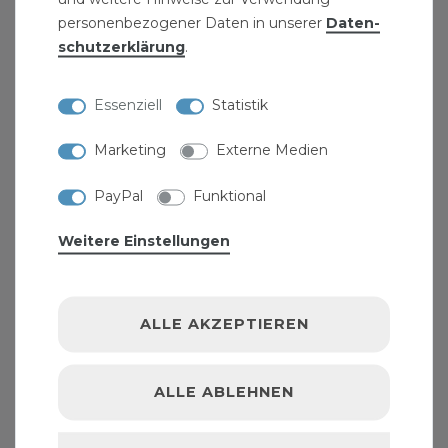
INFORMATIONEN
personenbezogener Daten in unserer
Daten­
schutz­erklärung
.
KONTAKT
AGB UND KUNDENINFORMATIONEN
Essenziell
Statistik
HINWEISE ZUR BATTERIEENTSORGUNG
Marketing
Externe Medien
VERPACKUNGSHINWEISE
JOBS
PayPal
Funktional
Weitere Einstellungen
ALLGEMEINES
WIDERRUFSRECHT
ALLE AKZEPTIEREN
DATENSCHUTZ
IMPRESSUM
ALLE ABLEHNEN
ZAHLUNG & VERSAND
BARRIEREFREIHEITSERKLÄRUNG