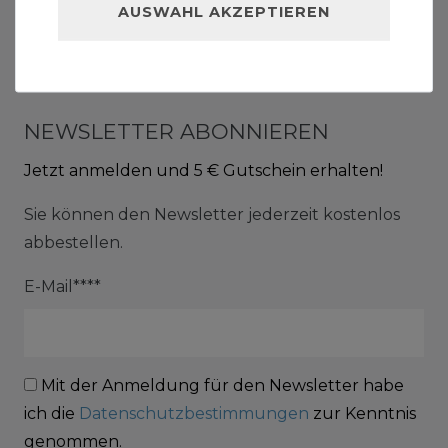
AUSWAHL AKZEPTIEREN
VERTRAG WIDERUFEN
NEWSLETTER ABONNIEREN
Jetzt anmelden und 5 € Gutschein erhalten!
Sie können den Newsletter jederzeit kostenlos
abbestellen.
E-Mail****
Mit der Anmeldung für den Newsletter habe
ich die
Datenschutzbestimmungen
zur Kenntnis
genommen.