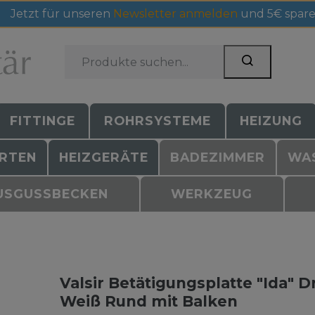
Jetzt für unseren
Newsletter anmelden
und 5€ spare
FITTINGE
ROHRSYSTEME
HEIZUNG
RTEN
HEIZGERÄTE
BADEZIMMER
WA
USGUSSBECKEN
WERKZEUG
Valsir Betätigungsplatte "Ida" 
Weiß Rund mit Balken