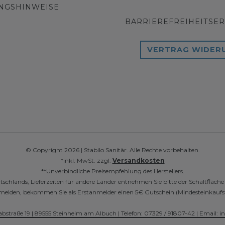
NGSHINWEISE
BARRIEREFREIHEITSE
VERTRAG WIDER
© Copyright 2026 | Stabilo Sanitär. Alle Rechte vorbehalten.
*inkl. MwSt. zzgl.
Versandkosten
**Unverbindliche Preisempfehlung des Herstellers.
utschlands, Lieferzeiten für andere Länder entnehmen Sie bitte der Schaltfläch
r anmelden, bekommen Sie als Erstanmelder einen 5€ Gutschein (Mindesteinkaufs
abstraße 19 | 89555 Steinheim am Albuch | Telefon: 07329 / 91807-42 | Email: i