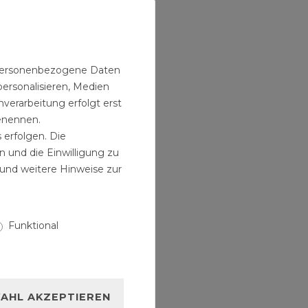
appe
 / Satz
n personenbezogene Daten
personalisieren, Medien
verarbeitung erfolgt erst
benennen.
 erfolgen. Die
n und die Einwilligung zu
und weitere Hinweise zur
Funktional
AHL AKZEPTIEREN