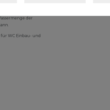
Design.
gen-Spültechnik können
 Wassermenge der
ann.
t für WC Einbau- und