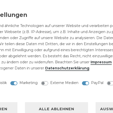
tätigungsplatte
Waschbeckenarmatur
Schlagk
lius"
Chrom
ückerplatte
12,99 € *
80 € *
Einhebelmischer mit
chanisch
1
Set
| 12,99 €
ausziehbarem
iß-Chrom
94,99 € *
Auslauf "Cornwall"
d ähnliche Technologien auf unserer Website und verarbeite
r Webseite (z.B. IP-Adresse), um z.B. Inhalte und Anzeigen zu 
inden oder Zugriffe auf unsere Website zu analysieren. Die Daten
ir teilen diese Daten mit Dritten, die wir in den Einstellungen 
n mit Einwilligung oder aufgrund eines berechtigten Interesses
NISCHE DATEN
der abgelehnt werden. Es besteht das Recht, nicht einzuwillige
 zu ändern oder zu widerrufen. Beachten Sie unser
Impressum
LLERKENNZEICHNUNG
ogener Daten in unserer
Daten­schutz­erklärung
.
"Ida"
istik
Marketing
Externe Medien
PayPal
ch Weiß Rund mit
chanic Weiß“ überzeugt
REN
ALLE ABLEHNEN
AUSW