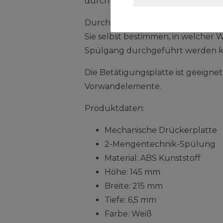
durch ein schönes und schlichtes 
Durch die Wassersparende 2-Men
Sie selbst bestimmen, in welcher
Spülgang durchgeführt werden k
Die Betätigungsplatte ist geeigne
Vorwandelemente.
Produktdaten:
Mechanische Drückerplatte
2-Mengentechnik-Spülung
Material: ABS Kunststoff
Höhe: 145 mm
Breite: 215 mm
Tiefe: 6,5 mm
Farbe: Weiß