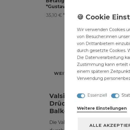
Betätigungsplatte
Betätigungsplatte
Be
"Gustav"
"Mandy"
"Ju
Drückerplatte
Drückerplatte
Dr
35,10 € *
26,40 € *
33,
Pneumatic Weiß
Mechanisch Weiß
Me
Rund
We
Wir verwenden Cookies un
von Besucher:innen unsere
von Drittanbietern einzub
durch gesetzte Cookies. W
Die Datenverarbeitung kan
BESCHREIBUNG
TECH
Zustimmung kann erteilt o
einem späteren Zeitpunkt
WEITERE DETAILS
HERSTE
Verwendung personenbez
Valsir Betätigungsplatte 
Essenziell
Stat
Drückerplatte Mechanis
Weitere Einstellungen
Balken
Die Valsir Betätigungsplatte „Me
ALLE AKZEPTIE