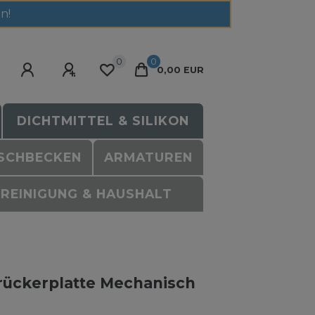
n!
0
0
0,00 EUR
DICHTMITTEL & SILIKON
SCHBECKEN
ARMATUREN
REINIGUNG & HAUSHALT
Drückerplatte Mechanisch