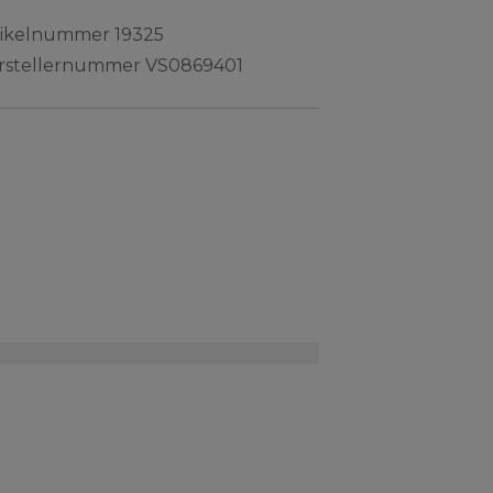
tikelnummer
19325
rstellernummer
VS0869401