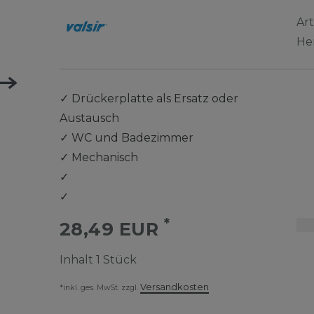
Ar
He
✓
Drückerplatte als Ersatz oder
Austausch
✓
WC und Badezimmer
✓
Mechanisch
✓
✓
*
28,49 EUR
Inhalt
1
Stück
Versandkosten
*inkl. ges. MwSt. zzgl.