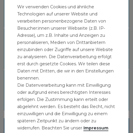
WASSERDRUCKMINDERER DN 15 1/2 ZOLL
Wir verwenden Cookies und ähnliche
Technologien auf unserer Website und
Download
verarbeiten personenbezogene Daten von
Besucher:innen unserer Webseite (z.B. IP-
Adresse), um z.B. Inhalte und Anzeigen zu
TECHNISCHES DATENBLATT CALEFFI
WASSERDRUCKMINDERER DN 15 1/2 ZOLL
personalisieren, Medien von Drittanbietern
einzubinden oder Zugriffe auf unsere Website
zu analysieren. Die Datenverarbeitung erfolgt
Download
erst durch gesetzte Cookies. Wir teilen diese
Daten mit Dritten, die wir in den Einstellungen
ZERTIFIKAT CALEFFI
benennen.
WASSERDRUCKMINDERER DN 15 1/2 ZOLL
Die Datenverarbeitung kann mit Einwilligung
oder aufgrund eines berechtigten Interesses
Download
erfolgen. Die Zustimmung kann erteilt oder
abgelehnt werden. Es besteht das Recht, nicht
einzuwilligen und die Einwilligung zu einem
späteren Zeitpunkt zu ändern oder zu
Ähnliche Artikel
widerrufen. Beachten Sie unser
Impressum