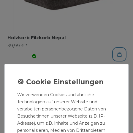
Holzkorb Filzkorb Nepal
39,99 € *
Wir verwenden Cookies und ähnliche
Technologien auf unserer Website und
verarbeiten personenbezogene Daten von
Besucher:innen unserer Webseite (z.B. IP-
Adresse), um z.B. Inhalte und Anzeigen zu
personalisieren, Medien von Drittanbietern