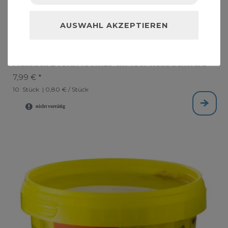
AUSWAHL AKZEPTIEREN
Müllsack 240ltr. 100x125 cm 10er Rolle schwarz
7,99 € *
10
Stück
| 0,80 € / Stück