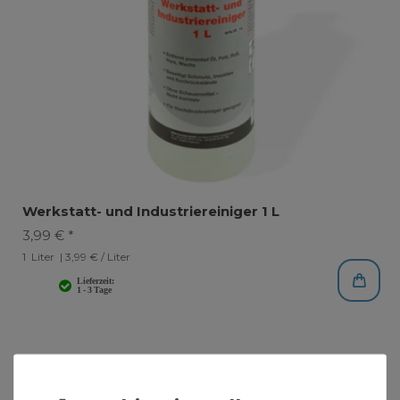
Werkstatt- und Industriereiniger 1 L
3,99 € *
1
Liter
| 3,99 € / Liter