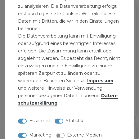
zu analysieren. Die Datenverarbeitung erfolgt
erst durch gesetzte Cookies. Wir teilen diese
Daten mit Dritten, die wir in den Einstellungen
benennen.
Die Datenverarbeitung kann mit Einwilligung
oder aufgrund eines berechtigten Interesses
erfolgen. Die Zustimmung kann erteilt oder
abgelehnt werden. Es besteht das Recht, nicht
einzuwilligen und die Einwilligung zu einem
Kunststoff
PKW Rangierhilfe
späteren Zeitpunkt zu ändern oder zu
Auffahrrampen-Satz
PR900
widerrufen. Beachten Sie unser
Impressum
2tlg. DKA900
79,99 € *
und weitere Hinweise zur Verwendung
79,99 € *
2
Stück
| 40,00 € / Stück
personenbezogener Daten in unserer
Daten­
2
Stück
| 40,00 € / Stück
schutz­erklärung
.
Essenziell
Statistik
Marketing
Externe Medien