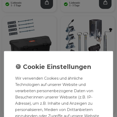
Deichselbox DSB45
Anhänger
Wir verwenden Cookies und ähnliche
Zubehörpaket 12-
79,99 € *
teilig
Technologien auf unserer Website und
verarbeiten personenbezogene Daten von
79,99 € *
Besucher:innen unserer Webseite (z.B. IP-
1
Set
| 79,99 € / Satz
Adresse), um z.B. Inhalte und Anzeigen zu
personalisieren, Medien von Drittanbietern
einzubinden oder Zugriffe auf unsere Website