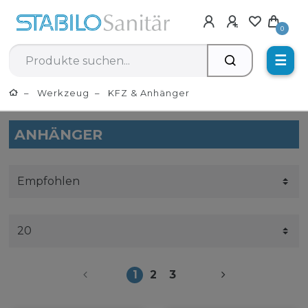
0
☰
Werkzeug
KFZ & Anhänger
ANHÄNGER
1
2
3