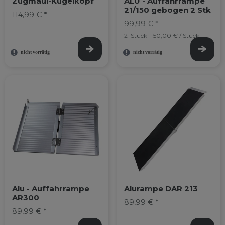
Zugmaul-Kugelkopf
ALU - Auffahrrampe
21/150 gebogen 2 Stk
114,99 € *
99,99 € *
2
Stück
| 50,00 € / Stück
Alu - Auffahrrampe
Alurampe DAR 213
AR300
89,99 € *
89,99 € *