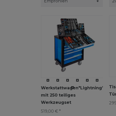
Tis
Werkstattwagen"Lightning"
Tü
mit 250 teiliges
Werkzeugset
299
519,00 € *