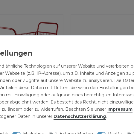
d ähnliche Technologien auf unserer Website und verarbeite
r Webseite (z.B. IP-Adresse), um z.B. Inhalte und Anzeigen zu 
inden oder Zugriffe auf unsere Website zu analysieren. Die Daten
ir teilen diese Daten mit Dritten, die wir in den Einstellungen 
n mit Einwilligung oder aufgrund eines berechtigten Interesses
ansportwagen mit 1
Kreuztisch metrisch
der abgelehnt werden. Es besteht das Recht, nicht einzuwillige
den und 4 Gitterwänden
475x153mm
 zu ändern oder zu widerrufen. Beachten Sie unser
Impressum
,99 € *
199,99 € *
ogener Daten in unserer
Daten­schutz­erklärung
.
istik
Marketing
Externe Medien
PayPal