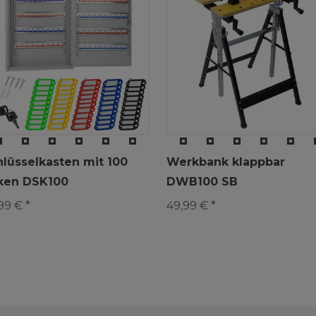
hlüsselkasten mit 100
Werkbank klappbar
ken DSK100
DWB100 SB
99 € *
49,99 € *