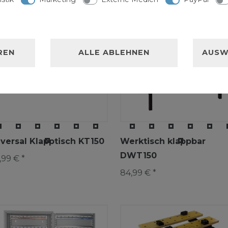
REN
ALLE ABLEHNEN
AUSW
versal Klapptisch KT150
Werktisch klappbar
DWT150
,99 € *
84,99 € *