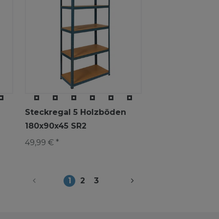
Steckregal 5 Holzböden
180x90x45 SR2
49,99 € *
1
2
3