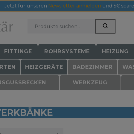
Jetzt für unseren
Newsletter anmelden
und 5€ spare
FITTINGE
ROHRSYSTEME
HEIZUNG
RTEN
HEIZGERÄTE
BADEZIMMER
WA
USGUSSBECKEN
WERKZEUG
WERKBÄNKE