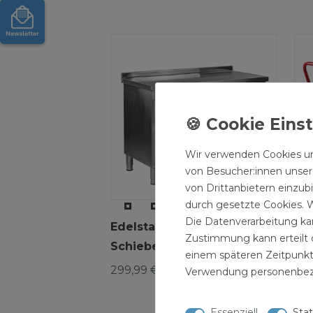
Wir verwenden Cookies un
von Besucher:innen unsere
von Drittanbietern einzub
durch gesetzte Cookies. W
Die Datenverarbeitung kan
Edelstahltisch mit 2
Tr
Zustimmung kann erteilt o
Schiebetüren
Bo
einem späteren Zeitpunkt
299,99 € *
249
Verwendung personenbez
Essenziell
Stat