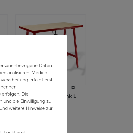
n personenbezogene Daten
personalisieren, Medien
verarbeitung erfolgt erst
benennen.
 erfolgen. Die
Profi - Klappwerkbank L
n und die Einwilligung zu
100x50 cm
und weitere Hinweise zur
139,99 € *
Funktional