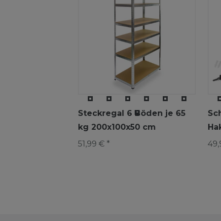
Steckregal 6 Böden je 65
Sc
kg 200x100x50 cm
Ha
51,99 € *
49,