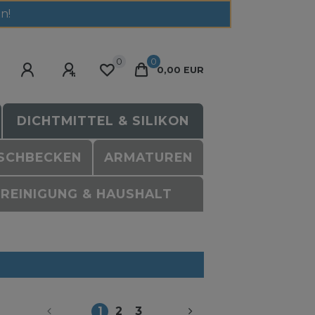
n!
0
0
0,00 EUR
DICHTMITTEL & SILIKON
SCHBECKEN
ARMATUREN
REINIGUNG & HAUSHALT
1
2
3