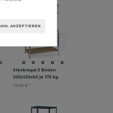
AHL AKZEPTIEREN
Steckregal 5 Böden
200x120x60 je 175 kg
79,99 € *