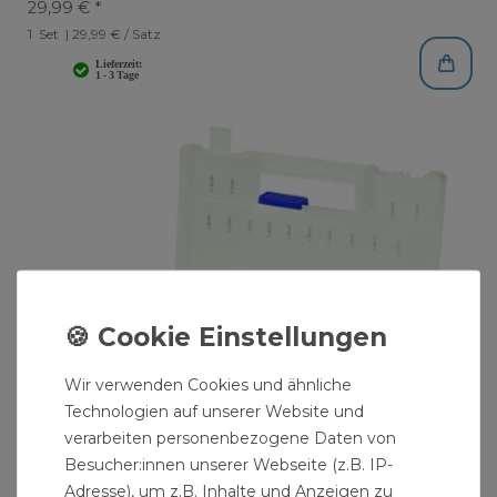
29,99 € *
1
Set
| 29,99 € / Satz
Wir verwenden Cookies und ähnliche
Technologien auf unserer Website und
verarbeiten personenbezogene Daten von
Besucher:innen unserer Webseite (z.B. IP-
Adresse), um z.B. Inhalte und Anzeigen zu