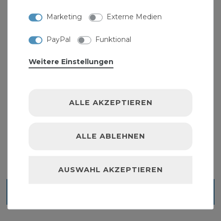
Marketing
Externe Medien
PayPal
Funktional
Weitere Einstellungen
ALLE AKZEPTIEREN
Steckschlüsselsatz Sechsrund 16 tlg.
15,99 € *
1
Set
| 15,99 € / Satz
ALLE ABLEHNEN
AUSWAHL AKZEPTIEREN
Blick ins Sortiment