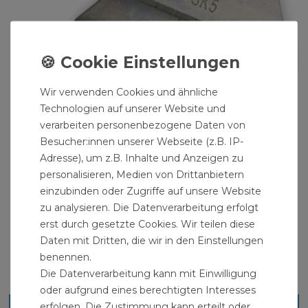
Wir verwenden Cookies und ähnliche
Technologien auf unserer Website und
verarbeiten personenbezogene Daten von
Besucher:innen unserer Webseite (z.B. IP-
Adresse), um z.B. Inhalte und Anzeigen zu
personalisieren, Medien von Drittanbietern
einzubinden oder Zugriffe auf unsere Website
5x Trapezklingen für Sicherheitsmesser 60x19
zu analysieren. Die Datenverarbeitung erfolgt
1,99 € *
erst durch gesetzte Cookies. Wir teilen diese
5
Stück
| 0,40 € / Stück
Daten mit Dritten, die wir in den Einstellungen
benennen.
Die Datenverarbeitung kann mit Einwilligung
oder aufgrund eines berechtigten Interesses
erfolgen. Die Zustimmung kann erteilt oder