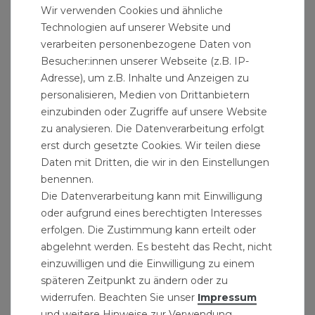
ADB Werkzeugkofferset mit 6-fach Einteiler
Wir verwenden Cookies und ähnliche
gleichlang, blau
Technologien auf unserer Website und
14,99 € *
verarbeiten personenbezogene Daten von
Besucher:innen unserer Webseite (z.B. IP-
Adresse), um z.B. Inhalte und Anzeigen zu
personalisieren, Medien von Drittanbietern
einzubinden oder Zugriffe auf unsere Website
zu analysieren. Die Datenverarbeitung erfolgt
erst durch gesetzte Cookies. Wir teilen diese
Daten mit Dritten, die wir in den Einstellungen
benennen.
Die Datenverarbeitung kann mit Einwilligung
oder aufgrund eines berechtigten Interesses
erfolgen. Die Zustimmung kann erteilt oder
abgelehnt werden. Es besteht das Recht, nicht
einzuwilligen und die Einwilligung zu einem
späteren Zeitpunkt zu ändern oder zu
widerrufen. Beachten Sie unser
Impressum
und weitere Hinweise zur Verwendung