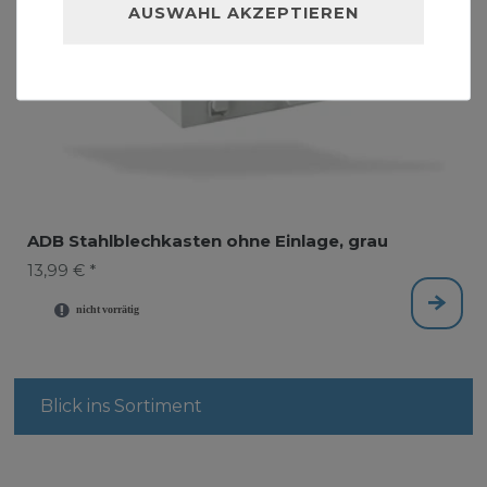
AUSWAHL AKZEPTIEREN
ADB Stahlblechkasten ohne Einlage, grau
13,99 € *
Blick ins Sortiment