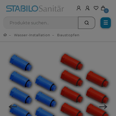
0
☰
Wasser-Installation
Baustopfen