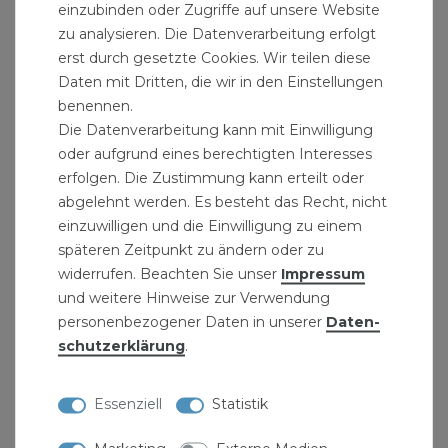
einzubinden oder Zugriffe auf unsere Website
Prüfzwecke vorgesehen. Das Set beinhaltet 10
zu analysieren. Die Datenverarbeitung erfolgt
blaue Baustopfen für Kaltwasserleitungen sowie
erst durch gesetzte Cookies. Wir teilen diese
10 rote Baustopfen für Warmwasserleitungen,
Daten mit Dritten, die wir in den Einstellungen
eine klare farbliche Kennzeichnung, die die
benennen.
Die Datenverarbeitung kann mit Einwilligung
Arbeit auf der Baustelle erleichtert und
oder aufgrund eines berechtigten Interesses
Verwechslungen verhindert. Jeder Baustopfen
erfolgen. Die Zustimmung kann erteilt oder
ist mit einer integrierten Dichtung ausgestattet
abgelehnt werden. Es besteht das Recht, nicht
und lässt sich durch den Innen? und
einzuwilligen und die Einwilligung zu einem
Außensechskant besonders montagesicher,
späteren Zeitpunkt zu ändern oder zu
schnell und werkzeugfreundlich einsetzen und
widerrufen. Beachten Sie unser
Impressum
und weitere Hinweise zur Verwendung
wieder entfernen. Die schlanke Bauform sorgt
personenbezogener Daten in unserer
Daten­
dafür, dass die Stopfen auch in engen
schutz­erklärung
.
Einbausituationen problemlos eingesetzt
werden können.
Essenziell
Statistik