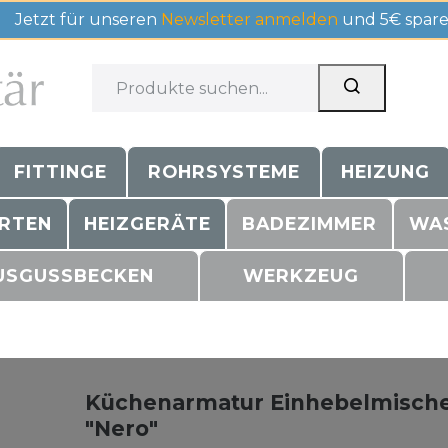
Jetzt für unseren
Newsletter anmelden
und 5€ spare
FITTINGE
ROHRSYSTEME
HEIZUNG
RTEN
HEIZGERÄTE
BADEZIMMER
WA
USGUSSBECKEN
WERKZEUG
Küchenarmatur Einhebelmisch
"Nero"