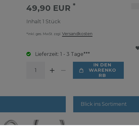
*
49,90 EUR
Inhalt
1
Stück
Versandkosten
*inkl. ges. MwSt. zzgl.
Lieferzeit: 1 - 3 Tage***
IN DEN
WARENKO
RB
Blick ins Sortiment