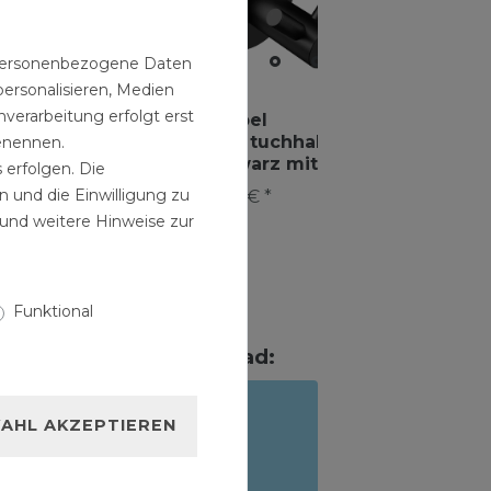
n personenbezogene Daten
personalisieren, Medien
verarbeitung erfolgt erst
Doppel
ülbecken
Einbauspülbecken
Handtuchhaken
benennen.
nd aus
Chrom rund aus
Schwarz mit
 erfolgen. Die
 mit
Edelstahl mit
verdeckter
n und die Einwilligung zu
12,99 € *
eb
vorgebohrtem
Befestigung
38,99 € *
und weitere Hinweise zur
"
Hahnloch
"Jasmin"
"Calypso XR"
Funktional
n als PDF zum Download:
NUNG
AHL AKZEPTIEREN