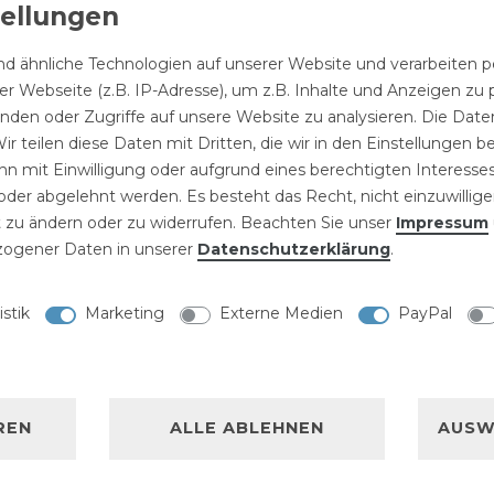
d ähnliche Technologien auf unserer Website und verarbeite
r Webseite (z.B. IP-Adresse), um z.B. Inhalte und Anzeigen zu 
inden oder Zugriffe auf unsere Website zu analysieren. Die Daten
Stahl-
Handtuchhalter
hl-
gebürstete
Schwarz mit
Einbausp
ir teilen diese Daten mit Dritten, die wir in den Einstellungen 
bürstete
Küchenarmatur
verdeckter
Chrom ru
chenarmatur
n mit Einwilligung oder aufgrund eines berechtigten Interesses
"Lima“
Befestigung
Edelstahl
t
49,90 € *
der abgelehnt werden. Es besteht das Recht, nicht einzuwillige
24,99 € *
99 € *
"Jasmin"
Ablaufsi
rausziehbarer
32,90 € *
 zu ändern oder zu widerrufen. Beachten Sie unser
Impressum
"Ronda 1
ndbrause
ogener Daten in unserer
Daten­schutz­erklärung
.
ima“
istik
Marketing
Externe Medien
PayPal
NISCHE DATEN
Produktinformatione
LLERKENNZEICHNUNG
TECHNISCHE ZEICH
REN
ALLE ABLEHNEN
AUSW
Download
lmischer zur