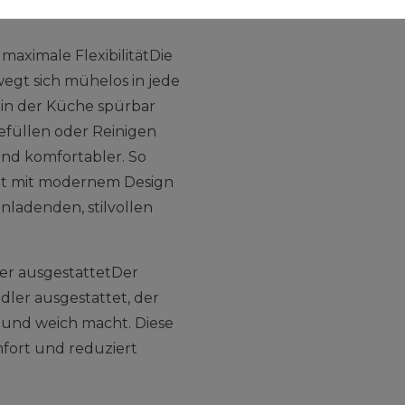
aximale FlexibilitätDie
gt sich mühelos in jede
in der Küche spürbar
efüllen oder Reinigen
 und komfortabler. So
ität mit modernem Design
nladenden, stilvollen
ter ausgestattetDer
dler ausgestattet, der
 und weich macht. Diese
fort und reduziert