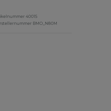
tikelnummer
40015
rstellernummer
BMO_N80M