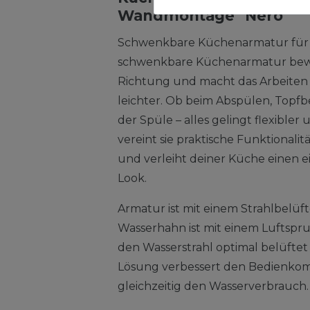
Wandmontage "Nero"
Schwenkbare Küchenarmatur für m
schwenkbare Küchenarmatur bewe
Richtung und macht das Arbeiten 
leichter. Ob beim Abspülen, Topfb
der Spüle – alles gelingt flexibler
vereint sie praktische Funktional
und verleiht deiner Küche einen ei
Look.
Armatur ist mit einem Strahlbelüf
Wasserhahn ist mit einem Luftspru
den Wasserstrahl optimal belüftet
Lösung verbessert den Bedienkom
gleichzeitig den Wasserverbrauch.