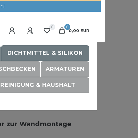
n!
0
0
0,00 EUR
DICHTMITTEL & SILIKON
SCHBECKEN
ARMATUREN
REINIGUNG & HAUSHALT
er zur Wandmontage