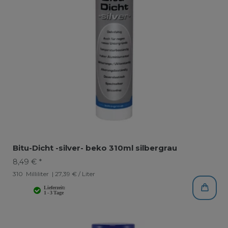
Bitu-Dicht -silver- beko 310ml silbergrau
8,49 € *
310
Milliliter
| 27,39 € / Liter