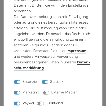
Daten mit Dritten, die wir in den Einstellungen
benennen.
Die Datenverarbeitung kann mit Einwilligung
oder aufgrund eines berechtigten Interesses
erfolgen. Die Zustimmung kann erteilt oder
abgelehnt werden. Es besteht das Recht, nicht
einzuwilligen und die Einwilligung zu einem
späteren Zeitpunkt zu ändern oder zu
widerrufen. Beachten Sie unser
Impressum
und weitere Hinweise zur Verwendung
Iso-Dicht-Band 60mm x 25m multifunktional für
personenbezogener Daten in unserer
Daten­
außen beko schwarz
schutz­erklärung
.
20,49 € *
25
Meter
| 0,82 € / Meter
Essenziell
Statistik
Marketing
Externe Medien
PayPal
Funktional