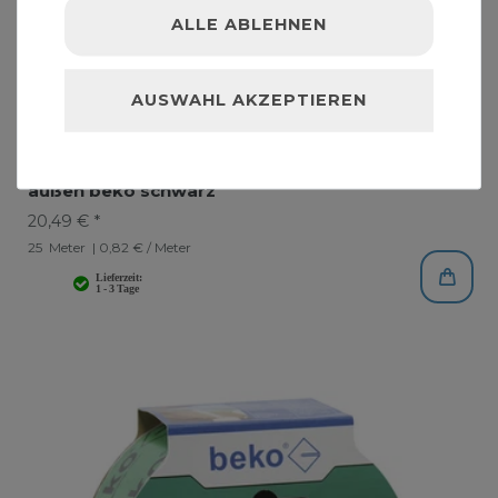
ALLE ABLEHNEN
AUSWAHL AKZEPTIEREN
Iso-Dicht-Band 60mm x 25m multifunktional für
außen beko schwarz
20,49 € *
25
Meter
| 0,82 € / Meter