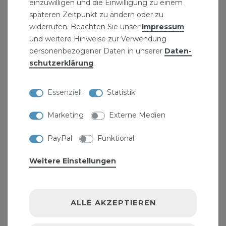
einzuwilligen und die Einwilligung zu einem
Dicht- & Isolierband 19mm x 5m Rolle
späteren Zeitpunkt zu ändern oder zu
Selbstverschweißend beko
widerrufen. Beachten Sie unser
Impressum
7,99 € *
und weitere Hinweise zur Verwendung
5
Meter
| 1,60 € / Meter
personenbezogener Daten in unserer
Daten­
schutz­erklärung
.
Essenziell
Statistik
Marketing
Externe Medien
PayPal
Funktional
Weitere Einstellungen
ALLE AKZEPTIEREN