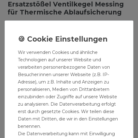
Ersatzstößel Ventilkegel Messing
für Thermische Ablaufsicherung
Ersatzventilkegel für die Thermische
Ablaufsicherung von Caleffi.
Produktdaten:
Wir verwenden Cookies und ähnliche
Technologien auf unserer Website und
Material: Messing
verarbeiten personenbezogene Daten von
inklusive Dichtring
Besucher:innen unserer Webseite (z.B. IP-
Höhe 23 mm
Adresse), um z.B. Inhalte und Anzeigen zu
Durchmesser unten 28 mm
personalisieren, Medien von Drittanbietern
Durchmesser oben 17 mm
einzubinden oder Zugriffe auf unsere Website
mit Stellschraube
zu analysieren. Die Datenverarbeitung erfolgt
erst durch gesetzte Cookies. Wir teilen diese
Lieferumfang: Ersatzstößel / Ventilkegel Messing
Daten mit Dritten, die wir in den Einstellungen
für Thermische Ablaufsicherung
benennen.
Die Datenverarbeitung kann mit Einwilligung