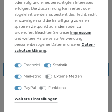
EAN: 4054827117232 - Stabilo-Nr.: 185601 - Artikel-
oder aufgrund eines berechtigten Interesses
Nr.: 11723 - Hersteller-Nr.: F59258
erfolgen. Die Zustimmung kann erteilt oder
abgelehnt werden. Es besteht das Recht, nicht
" >Heizung und eine
einzuwilligen und die Einwilligung zu einem
späteren Zeitpunkt zu ändern oder zu
widerrufen. Beachten Sie unser
Impressum
und weitere Hinweise zur Verwendung
personenbezogener Daten in unserer
Daten­
schutz­erklärung
.
Essenziell
Statistik
Ähnliche Artikel
Marketing
Externe Medien
PayPal
Funktional
Weitere Einstellungen