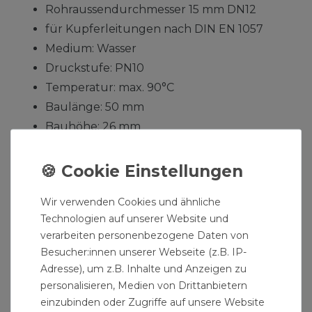
Rohraussendurchmesser 15 mm DN12
für Kupferleitungen nach DIN EN 1057
Medium: Wasser
Druckstufe: PN10
Temperatur: max. 90°C
Baulänge: 50 mm
Bauhöhe: 26 mm
Baubreite: 42 mm
Hersteller: Gebo
Herstellernummer: 04.620.60.15
Wir verwenden Cookies und ähnliche
Lieferumfang: Dichtschelle / Reparaturschelle 15
Technologien auf unserer Website und
mm Typ MD Messing Kupferrohr
verarbeiten personenbezogene Daten von
Besucher:innen unserer Webseite (z.B. IP-
Adresse), um z.B. Inhalte und Anzeigen zu
personalisieren, Medien von Drittanbietern
einzubinden oder Zugriffe auf unsere Website