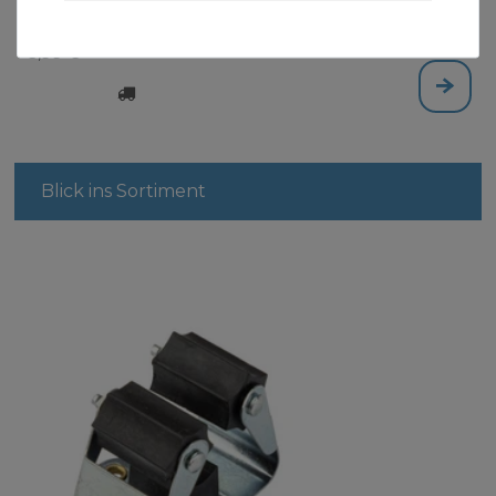
Handfeger Kokos langer Stiel 45 cm
3,99 € *
Blick ins Sortiment