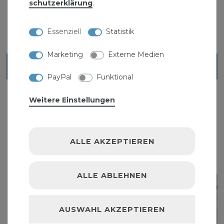
schutz­erklärung
.
1
Paar
| 22,99 € / Paar
Essenziell
Statistik
Marketing
Externe Medien
Blick ins Sortiment
PayPal
Funktional
Weitere Einstellungen
ALLE AKZEPTIEREN
ALLE ABLEHNEN
AUSWAHL AKZEPTIEREN