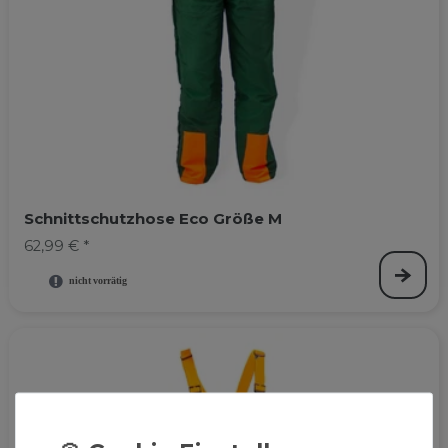
Schnittschutzhose Eco Größe M
62,99 € *