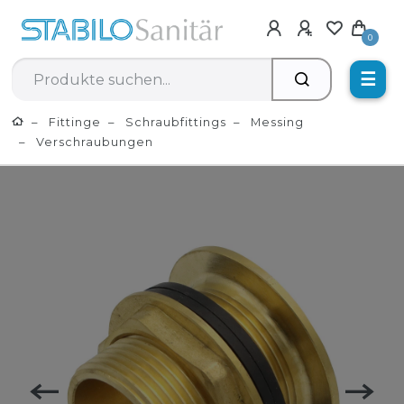
0
☰
Fittinge
Schraubfittings
Messing
Verschraubungen