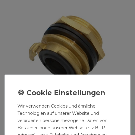
Wir verwenden Cookies und ähnliche
Technologien auf unserer Website und
verarbeiten personenbezogene Daten von
Stabilo-Sanitaer Fassverschraubung
Regentonnenverschraubung gerade GK x AG 1
Besucher:innen unserer Webseite (z.B. IP-
1/4"
6,94 € *
Adresse), um z.B. Inhalte und Anzeigen zu