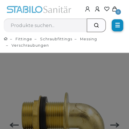
0
☰
Fittinge
Schraubfittings
Messing
Verschraubungen