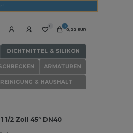
n!
0
0
0,00 EUR
DICHTMITTEL & SILIKON
SCHBECKEN
ARMATUREN
REINIGUNG & HAUSHALT
 1/2 Zoll 45° DN40