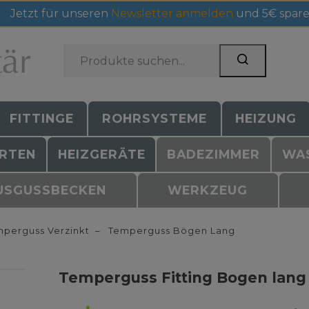
Jetzt für unseren
Newsletter anmelden
und 5€ spare
FITTINGE
ROHRSYSTEME
HEIZUNG
RTEN
HEIZGERÄTE
BADEZIMMER
WA
USGUSSBECKEN
WERKZEUG
perguss Verzinkt
Temperguss Bögen Lang
Temperguss Fitting Bogen lang 1