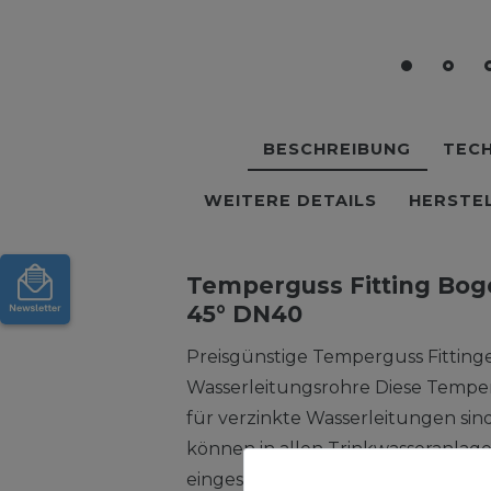
BESCHREIBUNG
TECH
WEITERE DETAILS
HERSTE
Temperguss Fitting Bogen
45° DN40
Preisgünstige Temperguss Fittinge
Wasserleitungsrohre Diese Temp
für verzinkte Wasserleitungen si
können in allen Trinkwasseranlagen
eingesetzt werden. Unsere Tempe