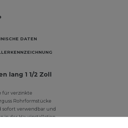
NISCHE DATEN
LLERKENNZEICHNUNG
 lang 1 1/2 Zoll
 für verzinkte
erguss Rohrformstücke
nd sofort verwendbar und
 in der Hausinstallation
rguss Formstücke für