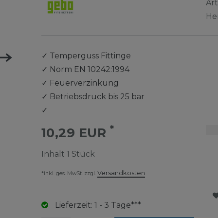
Ar
He
✓
Temperguss Fittinge
✓
Norm EN 10242:1994
✓
Feuerverzinkung
✓
Betriebsdruck bis 25 bar
✓
*
10,29 EUR
Inhalt
1
Stück
Versandkosten
*inkl. ges. MwSt. zzgl.
Lieferzeit: 1 - 3 Tage***