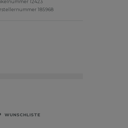
tikelnummer
12423
rstellernummer
185968
WUNSCHLISTE