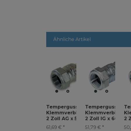
Ähnliche Artikel
Temperguss
Temperguss
Te
Klemmverbinder
Klemmverbinder
Kl
2 Zoll AG x 57,0
2 Zoll IG x 60,3
2 
mm Siederohr
mm Stahlrohr
mm
61,69 € *
51,79 € *
50,