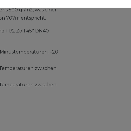
Die Schichtdicke der
ns 500 gr/m2, was einer
on 70?m entspricht.
 1 1/2 Zoll 45° DN40
i Minustemperaturen: –20
i Temperaturen zwischen
i Temperaturen zwischen