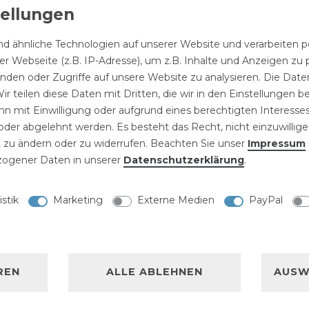
ttinge können für die
strie zur Erweiterung
d ähnliche Technologien auf unserer Website und verarbeite
tzes eingesetzt werden.
r Webseite (z.B. IP-Adresse), um z.B. Inhalte und Anzeigen zu 
erzinkte
inden oder Zugriffe auf unsere Website zu analysieren. Die Daten
usinstallationen das
ir teilen diese Daten mit Dritten, die wir in den Einstellungen 
n und werden auch in der
n mit Einwilligung oder aufgrund eines berechtigten Interesses
der abgelehnt werden. Es besteht das Recht, nicht einzuwillige
andel zur Erweiterung
 zu ändern oder zu widerrufen. Beachten Sie unser
Impressum
wendet.
ogener Daten in unserer
Daten­schutz­erklärung
.
oll aus Temperguss
kstoffe und
istik
Marketing
Externe Medien
PayPal
1994 und verfügen über
mung mit der genannten
 für Druckluft, Wasser,
REN
ALLE ABLEHNEN
AUSW
ffe und andere Medien
en Temperaturen und