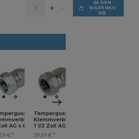
IN DEN
WARENKO
RB
mperguss
Temperguss
Temperguss
Temper
emmverbinder
Klemmverbinder
Klemmverbinder
Klemmv
Zoll AG x 60,3
1 1/2 Zoll AG x
1 1/2 Zoll IG x
1 1/4 Zol
 Stahlrohr
51,0 mm
48,3 mm
44,5 m
59 € *
39,69 € *
35,99 € *
32,39 € *
Siederohr
Stahlrohr
Siedero