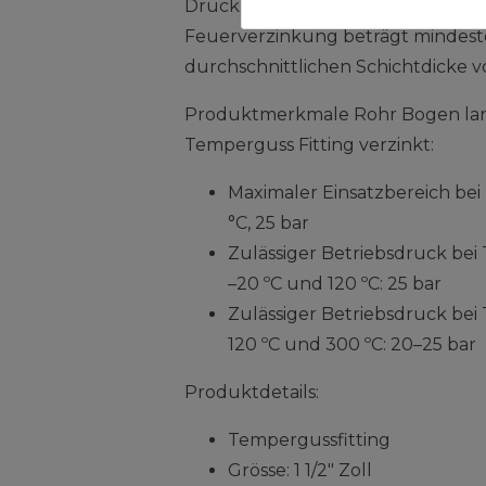
Druckstufen eingehalten werden. 
Feuerverzinkung beträgt mindeste
durchschnittlichen Schichtdicke v
Produktmerkmale Rohr Bogen lang
Temperguss Fitting verzinkt:
Maximaler Einsatzbereich be
°C, 25 bar
Zulässiger Betriebsdruck be
–20 ºC und 120 ºC: 25 bar
Zulässiger Betriebsdruck be
120 ºC und 300 ºC: 20–25 bar
Produktdetails:
Tempergussfitting
Grösse: 1 1/2" Zoll