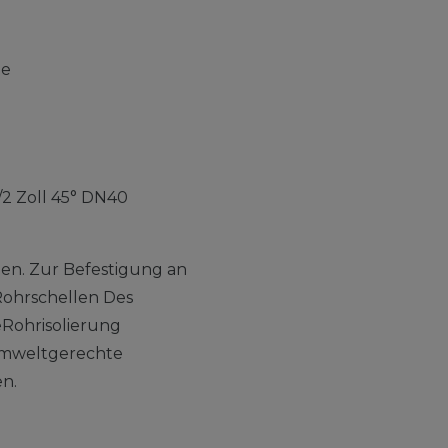
de
/2 Zoll 45° DN40
en. Zur Befestigung an
ohrschellen Des
Rohrisolierung
umweltgerechte
en.