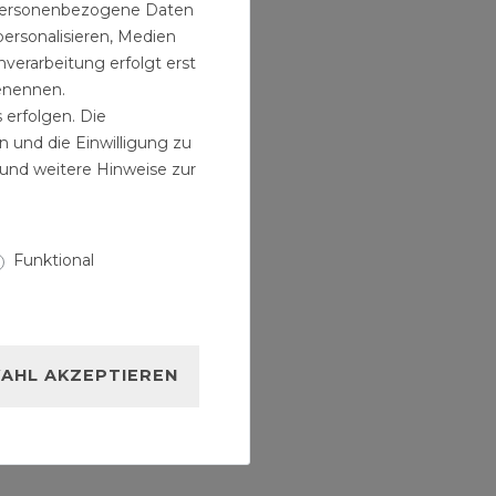
n personenbezogene Daten
personalisieren, Medien
verarbeitung erfolgt erst
benennen.
 erfolgen. Die
n und die Einwilligung zu
und weitere Hinweise zur
Funktional
AHL AKZEPTIEREN