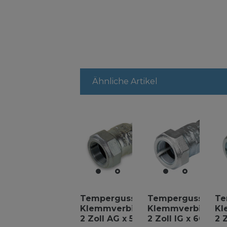
Ähnliche Artikel
Temperguss
Temperguss
Te
Klemmverbinder
Klemmverbinder
Kl
2 Zoll AG x 57,0
2 Zoll IG x 60,3
2 