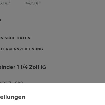
 Stahlrohr
mm Kupplung
mm Kupplung
51,0 mm
59 € *
44,19 € *
41,99 € *
39,69 € *
Stahlrohr
Stahlrohr
Siedero
NISCHE DATEN
LLERKENNZEICHNUNG
der 1 1/4 Zoll IG
ind für den
ind kraftschlüssig, das
en sich auch als
Zeit bei der Montage, da