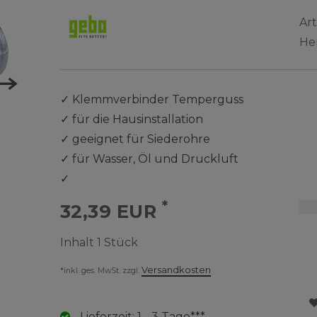
Ar
He
✓
Klemmverbinder Temperguss
✓
für die Hausinstallation
✓
geeignet für Siederohre
✓
für Wasser, Öl und Druckluft
✓
*
32,39 EUR
Inhalt
1
Stück
Versandkosten
*inkl. ges. MwSt. zzgl.
Lieferzeit: 1 - 3 Tage***