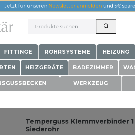
Jetzt für unseren
Newsletter anmelden
und 5€ spare
FITTINGE
ROHRSYSTEME
HEIZUNG
RTEN
HEIZGERÄTE
BADEZIMMER
WA
USGUSSBECKEN
WERKZEUG
Temperguss Klemmverbinder 1 1
Siederohr