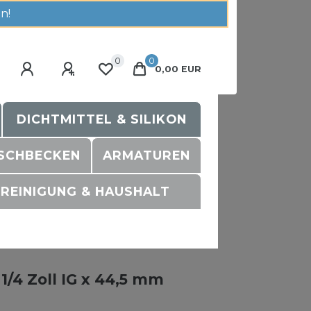
n!
0
0
0,00 EUR
DICHTMITTEL & SILIKON
SCHBECKEN
ARMATUREN
REINIGUNG & HAUSHALT
/4 Zoll IG x 44,5 mm