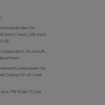
)
emmverbinder für
N 2440 / 2441), DIN 2442
SO 65
n Gebäuden), Druckluft,
 beachten!
rbereich, Heizwasser bis
rad Celsius; Öl: 40 Grad
bzw. PN 16 (ab 1"), Gas