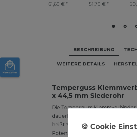
mm Siederohr
mm Stahlrohr
mm
61,69 € *
51,79 € *
50,
BESCHREIBUNG
TECH
WEITERE DETAILS
HERSTE
Temperguss Klemmverbin
x 44,5 mm Siederohr
Die Temperguss-Klemmverbinder s
dauerhaften Einsatz geeignet und s
heißt zug- und schubfest. Sie eign
Potenzialausgleich und sie sparen 