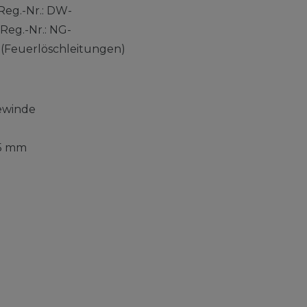
eg.-Nr.: DW-
Reg.-Nr.: NG-
(Feuerlöschleitungen)
ewinde
,5 mm