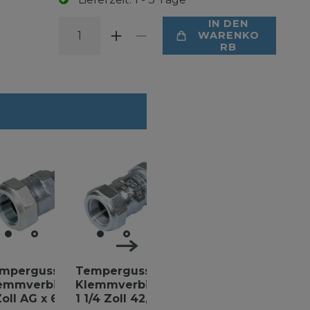
IN DEN
WARENKO
RB
mperguss
Temperguss
Temperguss
Temper
emmverbinder
Klemmverbinder
Klemmverbinder
Klemmv
Zoll AG x 60,3
1 1/4 Zoll 42,4
1 1/2" Zoll 48,3
1 1/2 Zol