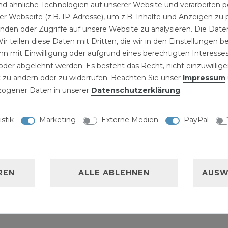
d ähnliche Technologien auf unserer Website und verarbeite
en nicht erforderlich
r Webseite (z.B. IP-Adresse), um z.B. Inhalte und Anzeigen zu 
ch zur Reparatur an
inden oder Zugriffe auf unsere Website zu analysieren. Die Daten
euinstallation von
ir teilen diese Daten mit Dritten, die wir in den Einstellungen 
s, Druckluft oder auch
n mit Einwilligung oder aufgrund eines berechtigten Interesses
perguss-Verschraubungen
der abgelehnt werden. Es besteht das Recht, nicht einzuwillige
 zu ändern oder zu widerrufen. Beachten Sie unser
Impressum
nlagen geeignet. Die
ogener Daten in unserer
Daten­schutz­erklärung
.
n eine
m Interesse des
istik
Marketing
Externe Medien
PayPal
kte Eisenwerkstoffe
tet werden.
REN
ALLE ABLEHNEN
AUSW
er Gas- und