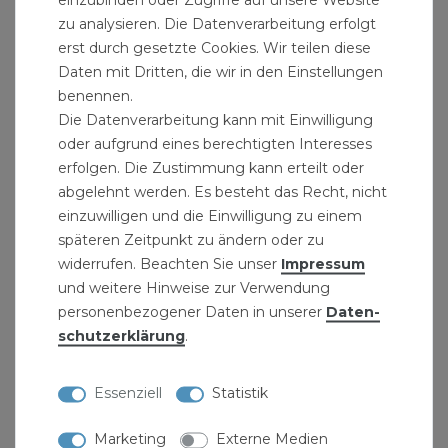
zu analysieren. Die Datenverarbeitung erfolgt
durchschnittlichen Schichtdicke von 70?m
erst durch gesetzte Cookies. Wir teilen diese
entspricht.
Daten mit Dritten, die wir in den Einstellungen
benennen.
Produktmerkmale:
Die Datenverarbeitung kann mit Einwilligung
Maximaler Einsatzbereich bei
oder aufgrund eines berechtigten Interesses
erfolgen. Die Zustimmung kann erteilt oder
Minustemperaturen: –20 °C, 25 bar
abgelehnt werden. Es besteht das Recht, nicht
Zulässiger Betriebsdruck bei Temperaturen
einzuwilligen und die Einwilligung zu einem
zwischen –20 ºC und 120 ºC: 25 bar
späteren Zeitpunkt zu ändern oder zu
Zulässiger Betriebsdruck bei Temperaturen
widerrufen. Beachten Sie unser
Impressum
zwischen 120 ºC und 300 ºC: 20–25 bar
und weitere Hinweise zur Verwendung
personenbezogener Daten in unserer
Daten­
Produktdetails:
schutz­erklärung
.
verzinkt
Essenziell
Statistik
Grösse: 1" - 3/4" - 1" Zoll
Form: T-Stück
Marketing
Externe Medien