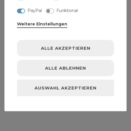
Winkel: 90° Grad
Gewinde: Innen / Innen / Innen
PayPal
Funktional
Norm: ISO B1
Weitere Einstellungen
Lieferumfang: Rohr T-Stück 1 x 3/4 x 1 Zoll
Reduzierung Gewinde Fitting verzinkt
ALLE AKZEPTIEREN
" >Gewindedichtungs-Set empfehlen. Zur
Befestigung an der Wand verwenden Sie unsere
ALLE ABLEHNEN
ROhrschellen. Des weiteren können wir Ihnen
unsere Rohrisolierung anbieten, um eine
optimale und umweltgerechte Isolierung
AUSWAHL AKZEPTIEREN
gewährleisten zu können.
" >Sortiment