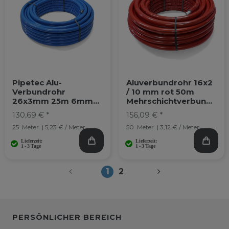
Pipetec Alu-
Aluverbundrohr 16x2
Verbundrohr
/ 10 mm rot 50m
26x3mm 25m 6mm
Mehrschichtverbundr
blau isoliert
ohr
130,69 € *
156,09 € *
25
Meter
| 5,23 € / Meter
50
Meter
| 3,12 € / Meter
1
2
PERSÖNLICHER BEREICH