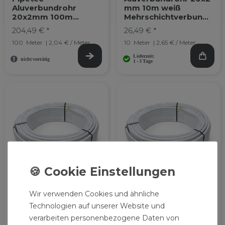
Aluverbundrohr
mm 10m weiß
20x2mm 100m
Mehrschichtverbundr
Mehrschichtverbundr
ohr
204,49 € *
26,49 € *
ohr
100
Meter
| 2,04 € / Meter
10
Meter
| 2,65 € / Meter
Wir verwenden Cookies und ähnliche
Pipetec
Aluverbundrohr 20x2
Aluverbundrohr
mm 50m weiß
Technologien auf unserer Website und
20x2mm 25m
Mehrschichtverbundr
verarbeiten personenbezogene Daten von
Mehrschicht-
ohr