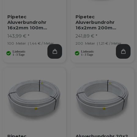
Pipetec
Pipetec
Aluverbundrohr
Aluverbundrohr
16x2mm 100m
16x2mm 200m
Mehrschichtverbundr
Mehrschichtverbundr
143,99 € *
241,89 € *
ohr Verbundrohr
ohr Verbundrohr
100
Meter
| 1,44 € / Meter
200
Meter
| 1,21 € / Meter
Pipetec
Aluverbundrohr 20x2