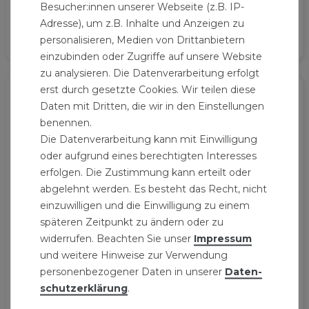
58,09 € *
119,79 € *
Besucher:innen unserer Webseite (z.B. IP-
Verbundrohr
25
Meter
| 2,32 € / Meter
50
Meter
| 2,40 € / Meter
Verbundrohr
Adresse), um z.B. Inhalte und Anzeigen zu
personalisieren, Medien von Drittanbietern
einzubinden oder Zugriffe auf unsere Website
zu analysieren. Die Datenverarbeitung erfolgt
erst durch gesetzte Cookies. Wir teilen diese
Daten mit Dritten, die wir in den Einstellungen
benennen.
Die Datenverarbeitung kann mit Einwilligung
oder aufgrund eines berechtigten Interesses
erfolgen. Die Zustimmung kann erteilt oder
abgelehnt werden. Es besteht das Recht, nicht
einzuwilligen und die Einwilligung zu einem
späteren Zeitpunkt zu ändern oder zu
Aluverbundrohr 26x3
Aluverbundrohr 26x3
widerrufen. Beachten Sie unser
Impressum
mm 10m weiß
mm 25m weiß
Mehrschichtverbundr
Mehrschichtverbundr
und weitere Hinweise zur Verwendung
ohr
ohr
personenbezogener Daten in unserer
Daten­
42,29 € *
111,99 € *
schutz­erklärung
.
10
Meter
| 4,23 € / Meter
25
Meter
| 4,48 € / Meter