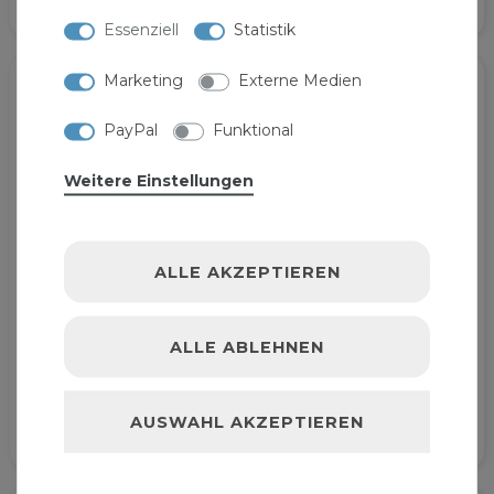
Essenziell
Statistik
Marketing
Externe Medien
PayPal
Funktional
Weitere Einstellungen
ALLE AKZEPTIEREN
Aluverbundrohr
Pipetec
26x3mm 50m weiß
Aluverbundrohr
Mehrschichtverbundr
32x3mm 50m
ALLE ABLEHNEN
ohr
Mehrschichtverbundr
180,29 € *
240,79 € *
ohr Verbundrohr
50
Meter
| 3,61 € / Meter
50
Meter
| 4,82 € / Meter
AUSWAHL AKZEPTIEREN