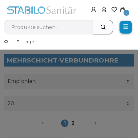
0
☰
Fittinge
MEHRSCHICHT-VERBUNDROHRE
1
2