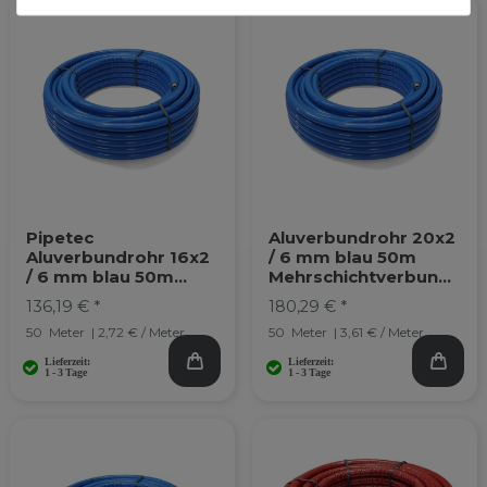
Pipetec
Aluverbundrohr 20x2
Aluverbundrohr 16x2
/ 6 mm blau 50m
/ 6 mm blau 50m
Mehrschichtverbundr
Mehrschichtverbundr
ohr
136,19 € *
180,29 € *
ohr
50
Meter
| 2,72 € / Meter
50
Meter
| 3,61 € / Meter