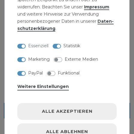
widerrufen. Beachten Sie unser
Impressum
und weitere Hinweise zur Verwendung
personenbezogener Daten in unserer
Daten­
schutz­erklärung
.
Fermit Schamottemörtel 3kg feuerfester Kleber
Essenziell
Statistik
Schamottmörtel
7,99 € *
Marketing
Externe Medien
3
Kilogramm
| 2,66 € / Kilogramm
PayPal
Funktional
Weitere Einstellungen
Blick ins Sortiment
ALLE AKZEPTIEREN
ALLE ABLEHNEN