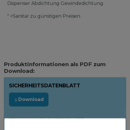
Dispenser Abdichtung Gewindedichtung
" >Sanitär zu günstigen Preisen.
Produktinformationen als PDF zum
Download:
SICHERHEITSDATENBLATT
Download
TECHNISCHES DATENBLATT