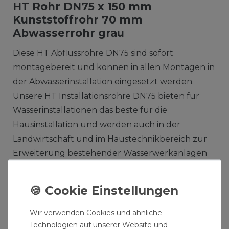
HT Rohr DN75 x 150 mm
Kunststoffrohr 70 mm
Abwasserrohr grau
Diese HT Abflussrohre DN75 sind sofort
montagebereit und können in allen Montagen in
der Abwasserinstallation eingesetzt werden.
Unsere HT Installationsrohre DN75 bieten für
Wasserinstallationen das beste für die
Hausinstallation und werden auch in der
Landwirtschaft und im Haustechnikbereich zur
Erweiterung bestehender Wasserwerkanlagen
verwendet. HT Abwasserrohre DN75 und andere
Formstücke können für die Abwasserinstallation
in der Bauindustrie zur Erweiterung eines
bestehenden Rohrnetzes installiert werden. HT
Wir verwenden Cookies und ähnliche
Ablaufrohre DN75
Technologien auf unserer Website und