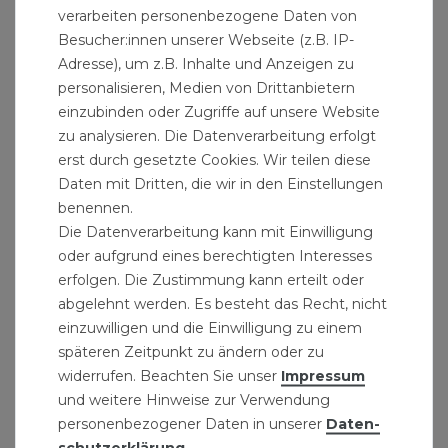
verarbeiten personenbezogene Daten von
Übersicht HT-Rohre
Besucher:innen unserer Webseite (z.B. IP-
Adresse), um z.B. Inhalte und Anzeigen zu
Installationsmaße:Das HT-Rohr DN75 hat einen
personalisieren, Medien von Drittanbietern
Innendurchmesser von 70 mm und einen
einzubinden oder Zugriffe auf unsere Website
Aussendurchmesser von 75 mm. Die Nennweiten
zu analysieren. Die Datenverarbeitung erfolgt
erst durch gesetzte Cookies. Wir teilen diese
des Abflussrohrs haben einen genormten
Daten mit Dritten, die wir in den Einstellungen
Durchmesser.
benennen.
Die Datenverarbeitung kann mit Einwilligung
AnwendungsbereicheFür die Verlegung und
oder aufgrund eines berechtigten Interesses
Bemessung gilt die DIN EN 12056 zusammen mit
erfolgen. Die Zustimmung kann erteilt oder
der DIN 1986–100 (Ersatz für DIN 1986 Teil 1, 2
abgelehnt werden. Es besteht das Recht, nicht
und 31). Die Rohre und Formstücke sind gegen
einzuwilligen und die Einwilligung zu einem
übliche Abwässer im Bereich ph2 bis ph12
späteren Zeitpunkt zu ändern oder zu
beständig. In Sonderfällen ist die chemische
widerrufen. Beachten Sie unser
Impressum
und weitere Hinweise zur Verwendung
Beständigkeit dem Beiblatt der DIN 8078 zu
personenbezogener Daten in unserer
Daten­
entnehmen. Sie dürfen nicht verwendet werden
schutz­erklärung
.