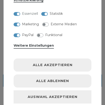
für Leitungen, die benzin- und benzolhaltige
Abwässer führen. Eine Verlegung im Erdreich ist
Essenziell
Statistik
ebenfalls unzulässig. Es gelten die
Einsatzbereiche der DIN 1986 Teil 4.
Marketing
Externe Medien
Qualitätsgarantie:
PayPal
Funktional
Weitere Einstellungen
ALLE AKZEPTIEREN
Ähnliche Artikel
ALLE ABLEHNEN
AUSWAHL AKZEPTIEREN