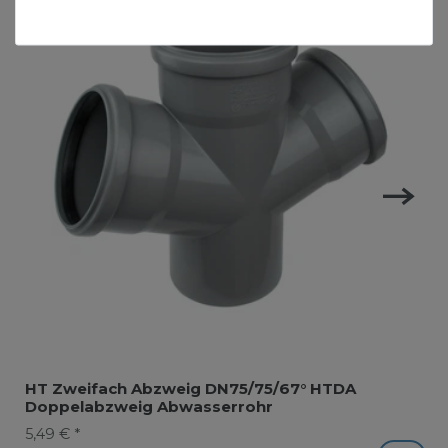
HT Zweifach Abzweig DN75/75/67° HTDA
Doppelabzweig Abwasserrohr
5,49 € *