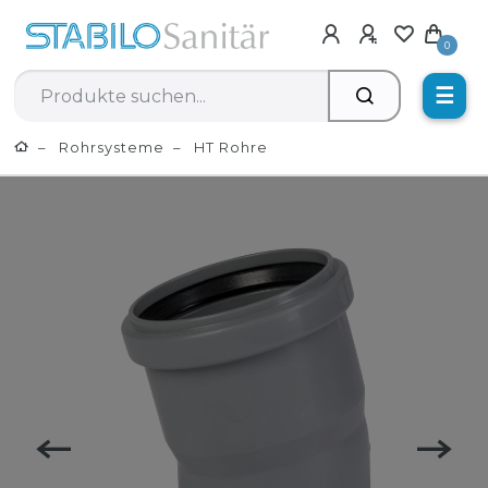
0
☰
Rohrsysteme
HT Rohre