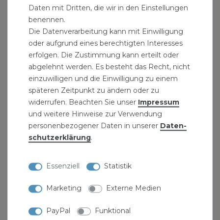
übliche Abwässer im Bereich ph2 bis ph12
Daten mit Dritten, die wir in den Einstellungen
beständig. In Sonderfällen ist die chemische
benennen.
Die Datenverarbeitung kann mit Einwilligung
Beständigkeit dem Beiblatt der DIN 8078 zu
oder aufgrund eines berechtigten Interesses
entnehmen. Sie dürfen nicht verwendet werden
erfolgen. Die Zustimmung kann erteilt oder
für Leitungen, die benzin- und benzolhaltige
abgelehnt werden. Es besteht das Recht, nicht
Abwässer führen. Eine Verlegung im Erdreich ist
einzuwilligen und die Einwilligung zu einem
ebenfalls unzulässig. Es gelten die
späteren Zeitpunkt zu ändern oder zu
Einsatzbereiche der DIN 1986 Teil 4.
widerrufen. Beachten Sie unser
Impressum
und weitere Hinweise zur Verwendung
Qualitätsgarantie:
personenbezogener Daten in unserer
Daten­
schutz­erklärung
.
Produktdaten:
Essenziell
Statistik
HT-Rohr Bogen
Material: Polypropylen (PP)
Marketing
Externe Medien
Rohrgrösse: DN75
Abstand - Z1: 23mm
PayPal
Funktional