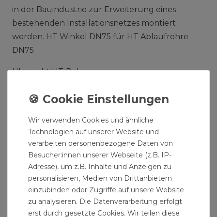
in der Bauindustrie zur Erweiterung eines
bestehenden Installationsnetzes montiert
werden. HT Winkel DN75 für HT Ablaufrohre
DN75
Übersicht HT-Rohre
Installationsmaße: Das HT-Rohr DN75 hat einen
Innendurchmesser von 70 mm und einen
Aussendurchmesser von 75 mm. Die Nennweiten
Wir verwenden Cookies und ähnliche
Technologien auf unserer Website und
des Abflussrohrs haben einen genormten
verarbeiten personenbezogene Daten von
Durchmesser.
Besucher:innen unserer Webseite (z.B. IP-
Adresse), um z.B. Inhalte und Anzeigen zu
Anwendungsbereiche:Für die Verlegung und
personalisieren, Medien von Drittanbietern
Bemessung gilt die DIN EN 12056 zusammen mit
einzubinden oder Zugriffe auf unsere Website
der DIN 1986–100 (Ersatz für DIN 1986 Teil 1, 2
zu analysieren. Die Datenverarbeitung erfolgt
und 31). Die Rohre und Formstücke sind gegen
erst durch gesetzte Cookies. Wir teilen diese