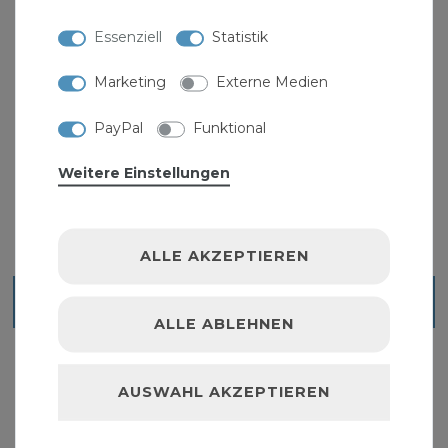
für Leitungen, die benzin- und benzolhaltige
Essenziell
Statistik
Abwässer führen. Eine Verlegung im Erdreich ist
ebenfalls unzulässig. Es gelten die
Marketing
Externe Medien
Einsatzbereiche der DIN 1986 Teil 4.
PayPal
Funktional
Weitere Einstellungen
ALLE AKZEPTIEREN
Ähnliche Artikel
ALLE ABLEHNEN
AUSWAHL AKZEPTIEREN