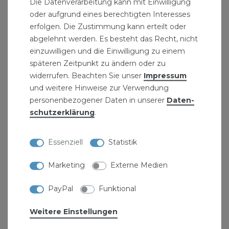
Die Datenverarbeitung kann mit Einwilligung
Fallrohr, Kunststoffrohr
oder aufgrund eines berechtigten Interesses
Material: Kunststoff PP-H
erfolgen. Die Zustimmung kann erteilt oder
Farbe: RAL 7043
abgelehnt werden. Es besteht das Recht, nicht
Durchmesser: DN 110
einzuwilligen und die Einwilligung zu einem
späteren Zeitpunkt zu ändern oder zu
Hersteller: Ostendorf
widerrufen. Beachten Sie unser
Impressum
Herstellernummer: 175500
und weitere Hinweise zur Verwendung
EAN: 4052836005892
personenbezogener Daten in unserer
Daten­
schutz­erklärung
.
Lieferumfang: HTSafe Überschiebmuffe DN110
Rohr Rohrmuffe Abwasserrohr grau
Essenziell
Statistik
" >Markenhersteller Ostendorf.
Marketing
Externe Medien
" >HTSafe-Rohre zum " >Wasserinstallation
PayPal
Funktional
weitere
Weitere Einstellungen