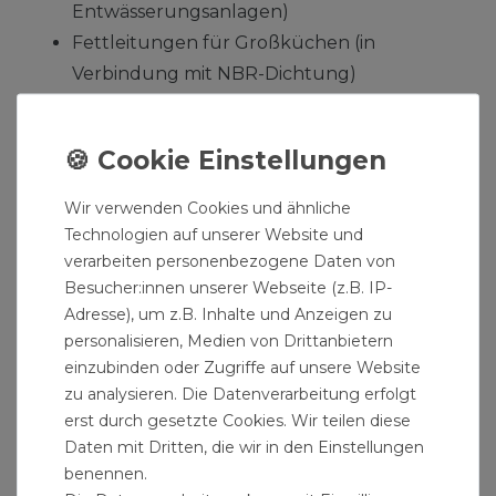
Entwässerungsanlagen)
Fettleitungen für Großküchen (in
Verbindung mit NBR-Dichtung)
Saugleitungen für
Zentralstaubsaugeranlagen
Anschluss- und Verbindungsleitung
Fallleitung
Wir verwenden Cookies und ähnliche
Sammelleitung
Technologien auf unserer Website und
Grundleitung in der Grundplatte
verarbeiten personenbezogene Daten von
Besucher:innen unserer Webseite (z.B. IP-
Leitung für Kondensate aus
Adresse), um z.B. Inhalte und Anzeigen zu
Feuerungsanlagen
personalisieren, Medien von Drittanbietern
einzubinden oder Zugriffe auf unsere Website
Produktdaten:
zu analysieren. Die Datenverarbeitung erfolgt
Ausführung: HTSafe Überschiebmuffe
erst durch gesetzte Cookies. Wir teilen diese
Daten mit Dritten, die wir in den Einstellungen
DN110 Rohr Rohrmuffe Abwasserrohr grau
benennen.
Geeignet als: Abwasserrohr, Abflussrohr,