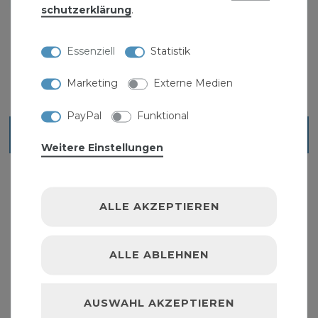
schutz­erklärung
.
KFZ Regalsytem / Einbauregal "Medium"
359,00 € *
Essenziell
Statistik
Marketing
Externe Medien
PayPal
Funktional
Blick ins Sortiment
Weitere Einstellungen
ALLE AKZEPTIEREN
ALLE ABLEHNEN
AUSWAHL AKZEPTIEREN