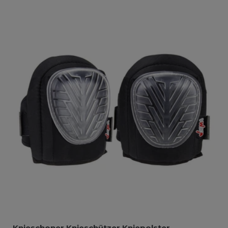
Knieschoner Knieschützer Kniepolster