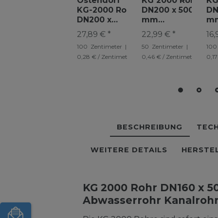
Ostendorf
KG 2000 Rohr
KG
KG-2000 Rohr
DN200 x 500
DN
DN200 x
mm
m
1000mm 1m
Abwasserrohr
Ab
27,89 € *
22,99 € *
16,
Abwasserrohr
Kanalrohr
Ka
100
Zentimeter
|
50
Zentimeter
|
100
Kanalrohr
grün
gr
0,28 € / Zentimeter
0,46 € / Zentimeter
0,17
grün
BESCHREIBUNG
TECH
WEITERE DETAILS
HERSTE
KG 2000 Rohr DN160 x 
Abwasserrohr Kanalrohr