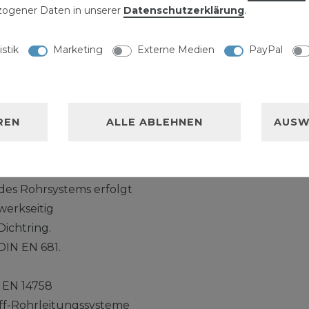
ogener Daten in unserer
Daten­schutz­erklärung
.
en Aussendurchmesser
istik
Marketing
Externe Medien
PayPal
rchmesser von 160 mm.
 mit KG 2000 Rohr
nalrohr grün
REN
ALLE ABLEHNEN
AUSW
stärkt.
System mit homogenem
des Rohrsystems erfolgt
werkseitig
ichtring.
DIN EN 681.
 EN 14758
ff-Rohrleitungssysteme