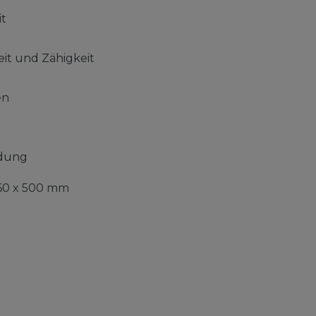
it
it und Zähigkeit
en
ndung
60 x 500 mm