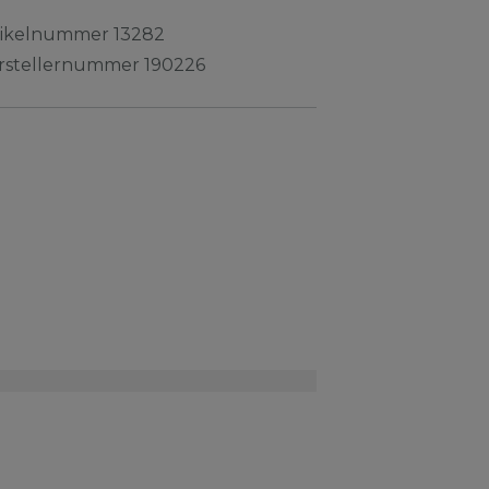
tikelnummer
13282
rstellernummer
190226