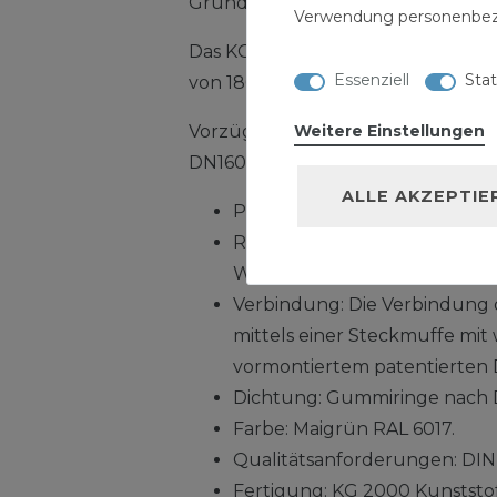
Grundwasser.
Verwendung personenbez
Das KG 2000 Rohr DN160 hat ein
Essenziell
Stat
von 186,6 mm und einen Innendu
Weitere Einstellungen
Vorzüge und Vorteile des Systems
DN160 x 500 mm Abwasserrohr Ka
ALLE AKZEPTIE
Polypropylen (PP), mineralver
Rohraufbau: Vollwandrohr-
Wandaufbau.
Verbindung: Die Verbindung 
mittels einer Steckmuffe mit 
vormontiertem patentierten D
Dichtung: Gummiringe nach 
Farbe: Maigrün RAL 6017.
Qualitätsanforderungen: DIN
Fertigung: KG 2000 Kunststo