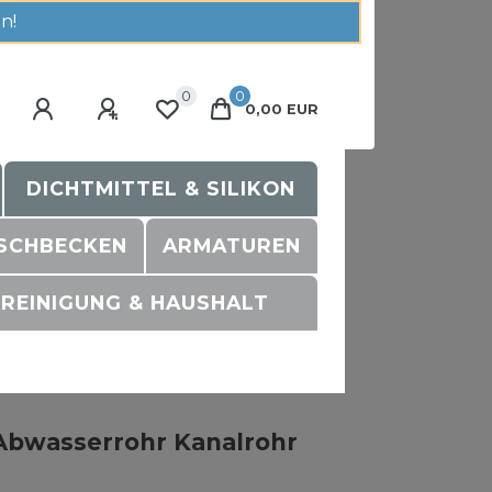
n!
0
0
0,00 EUR
DICHTMITTEL & SILIKON
SCHBECKEN
ARMATUREN
REINIGUNG & HAUSHALT
Abwasserrohr Kanalrohr