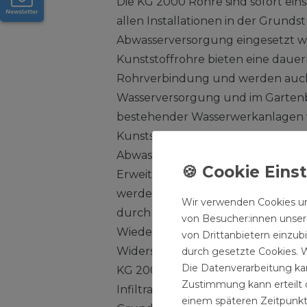
Die KG 2000 Rohre sind sofort ein
allen Installationen in der Grun
Abwasserversorgung eingesetzt w
Kunststoffrohre bieten eine dauer
Rohrverbindung und werden auch
Wasserversorgung und im Garten
bestehender Wasserwerkanlagen 
Kunststoffrohre und andere Form
Abwasserinstallation in Naturschu
Erweiterung eines bestehenden R
werden. Polypropylen, der umwel
Wir verwenden Cookies un
durch ressourcensparende Herste
von Besucher:innen unsere
Wiederaufbereitung und verbesse
von Drittanbietern einzub
Widerstandsfähigkeit gegen aggre
durch gesetzte Cookies. W
Die Datenverarbeitung kan
KG 2000 SN 10 Dichtsystem bietet
Zustimmung kann erteilt o
Infiltration und Exfiltration von A
einem späteren Zeitpunkt