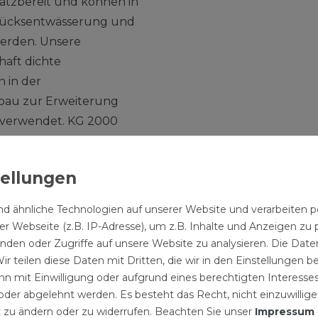
satzbereit und können in
dstücksentwässerung und
erden. Unsere
haft dichte
 in der
bau zur Erweiterung
verwendet. KG 2000
stücke können für die
tzgebieten zur
ohrnetzes eingesetzt
tfreundliche Werkstoff
d ähnliche Technologien auf unserer Website und verarbeite
llung, problemlose
r Webseite (z.B. IP-Adresse), um z.B. Inhalte und Anzeigen zu 
rte
inden oder Zugriffe auf unsere Website zu analysieren. Die Daten
ssive Medien. Das neue
ir teilen diese Daten mit Dritten, die wir in den Einstellungen 
n mit Einwilligung oder aufgrund eines berechtigten Interesses
 erhöhten Schutz vor
der abgelehnt werden. Es besteht das Recht, nicht einzuwillige
bwässern ins
 zu ändern oder zu widerrufen. Beachten Sie unser
Impressum