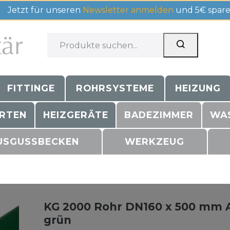
Jetzt für unseren
Newsletter anmelden
und 5€ spare
FITTINGE
ROHRSYSTEME
HEIZUNG
RTEN
HEIZGERÄTE
BADEZIMMER
WA
USGUSSBECKEN
WERKZEUG
KG 2000 Rohr DN160 x 500 mm 
grün