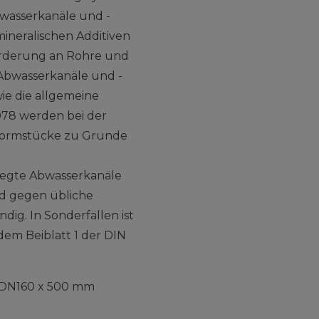
bwasserkanäle und -
ineralischen Additiven
orderung an Rohre und
Abwasserkanäle und -
ie die allgemeine
78 werden bei der
Formstücke zu Grunde
egte Abwasserkanäle
nd gegen übliche
dig. In Sonderfällen ist
dem Beiblatt 1 der DIN
DN160 x 500 mm