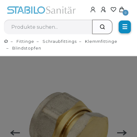
0
☰
Fittinge
Schraubfittings
Klemmfittinge
Blindstopfen