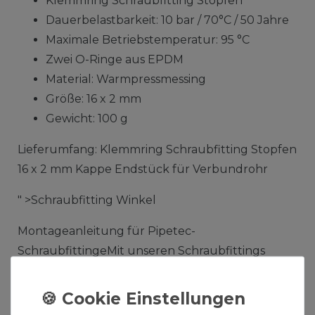
Klemmring Schraubfitting Stopfen
Dauerbelastbarkeit: 10 bar / 70°C / 50 Jahre
Maximale Betriebstemperatur: 95 °C
Zwei O-Ringe aus EPDM
Material: Warmpressmessing
Größe: 16 x 2 mm
Gewicht: 100 g
Lieferumfang: Klemmring Schraubfitting Stopfen
16 x 2 mm Kappe Endstück für Verbundrohr
" >Schraubfitting Winkel
Montageanleitung für Pipetec-
SchraubfittingeMit unseren Schraubfittings
können Sie schnell Rohrverbindungen
herstellen. Es wird lediglich unser Aluminium-
Mehrschichtverbundrohr, eine Rohrschere und