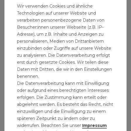
ein Kalibrierer benötigt. Das Alu-Verbundrohr
Wir verwenden Cookies und ähnliche
Technologien auf unserer Website und
wird mit einer Rohrschere auf die gewünschte
verarbeiten personenbezogene Daten von
Länge gekürzt. Anschließend gewährleistet das
Besucher:innen unserer Webseite (z.B. IP-
Kalibrieren, dass das Rohrende nach dem Schnitt
Adresse), um z.B. Inhalte und Anzeigen zu
wieder absilut rund ist und entgratet wird.
personalisieren, Medien von Drittanbietern
Gleichzeitig wird das Rohr innen angefast, so dass
einzubinden oder Zugriffe auf unsere Website
der Fitting ohne Beschädigung des O-Rings in
zu analysieren. Die Datenverarbeitung erfolgt
erst durch gesetzte Cookies. Wir teilen diese
das Rohr eingeführt werden kann. Für die
Daten mit Dritten, die wir in den Einstellungen
Montage von Klemmverbindern werden weder
benennen.
Presswerkzeug noch Pressbacken benötigt. Die
Die Datenverarbeitung kann mit Einwilligung
Dichtheit erreicht man durch einfaches Anziehen
oder aufgrund eines berechtigten Interesses
der Überwurfmutter. Durch den Konus an der
erfolgen. Die Zustimmung kann erteilt oder
Uberwurfmutterinnenseite wird der Klemmring
abgelehnt werden. Es besteht das Recht, nicht
einzuwilligen und die Einwilligung zu einem
auf das Rohr gequetscht.
späteren Zeitpunkt zu ändern oder zu
Hinweis:Eine einwandfreie Funktion der
widerrufen. Beachten Sie unser
Impressum