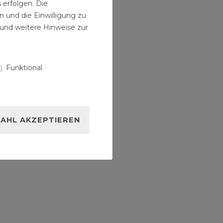
 erfolgen. Die
39,99 € *
n und die Einwilligung zu
und weitere Hinweise zur
Funktional
AHL AKZEPTIEREN