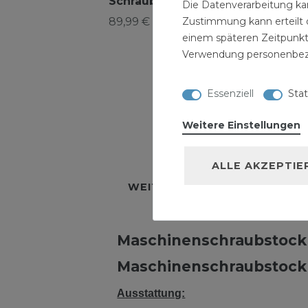
Schraubstock 125
Die Datenverarbeitung kan
Zustimmung kann erteilt o
89,99 € *
2 Achsen
Maschinenschrau
einem späteren Zeitpunkt
150
Verwendung personenbez
89,99 € *
Essenziell
Stat
Weitere Einstellungen
BESCHREIBUNG
TECH
ALLE AKZEPTIE
WEITERE DETAILS
HERSTE
Maschinenschraubstock
Maschinenschraubstock
Ausstattung: