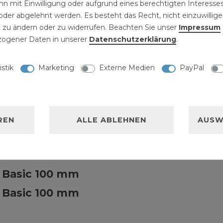
n mit Einwilligung oder aufgrund eines berechtigten Interesses
2,99 € *
9,99 € *
der abgelehnt werden. Es besteht das Recht, nicht einzuwillige
Maschinenschraubstock
bstock
Basic 75 mm
 zu ändern oder zu widerrufen. Beachten Sie unser
Impressum
ogener Daten in unserer
Daten­schutz­erklärung
.
22,99 € *
istik
Marketing
Externe Medien
PayPal
NISCHE DATEN
REN
ALLE ABLEHNEN
AUSW
LLERKENNZEICHNUNG
 Basic 100 mm
 Basic 100 mm