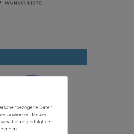
WUNSCHLISTE
n personenbezogene Daten
personalisieren, Medien
Strandschirm
sser
verarbeitung erfolgt erst
blau 180 /
ich
UV30
benennen.