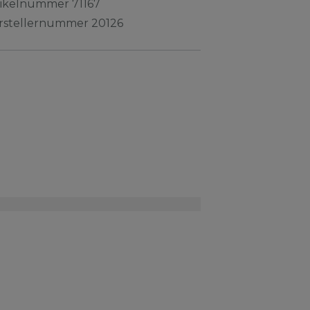
tikelnummer
71167
rstellernummer
20126