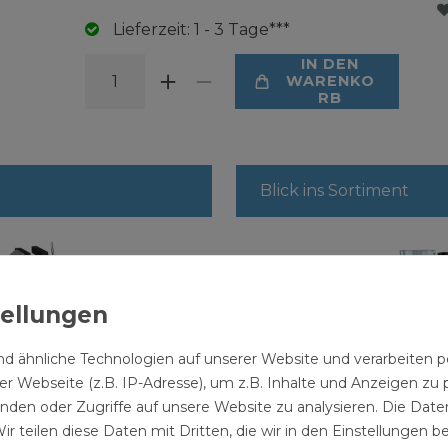
Lieferzeit: 1 - 3 Tage***
IN DEN
WARENKO
RB
Blick ins Sortiment
d ähnliche Technologien auf unserer Website und verarbeite
r Webseite (z.B. IP-Adresse), um z.B. Inhalte und Anzeigen zu 
hraubstock
Regenme
inden oder Zugriffe auf unsere Website zu analysieren. Die Daten
ehbar
Messbere
Grillthermometer
ir teilen diese Daten mit Dritten, die wir in den Einstellungen 
35 l grün
99 € *
DGT500