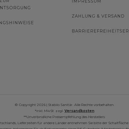
 ZUR
IMPRESSUM
ENTSORGUNG
ZAHLUNG & VERSAND
NGSHINWEISE
BARRIEREFREIHEITSE
© Copyright 2026 | Stabilo Sanitär. Alle Rechte vorbehalten.
*inkl. MwSt. zzgl.
Versandkosten
**Unverbindliche Preisempfehlung des Herstellers.
utschlands, Lieferzeiten für andere Länder entnehmen Sie bitte der Schaltfläch
r anmelden, bekommen Sie als Erstanmelder einen 5€ Gutschein (Mindesteinkaufs