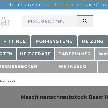
Jetzt für unseren
Newsletter anmelden
und 5€ spar
FITTINGE
ROHRSYSTEME
HEIZUNG
RTEN
HEIZGERÄTE
BADEZIMMER
WA
USGUSSBECKEN
WERKZEUG
schlüssel
Maschinenschraubstock Basic 