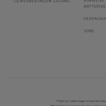
HINWEISE
GEWERBEKUNDEN-ZUGANG
BATTERIE
VERPACKU
JOBS
***gilt für Lieferungen innerhalb De
**** Sollten Sie sich für den Newslette