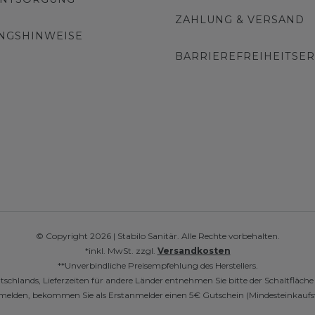
ZAHLUNG & VERSAND
NGSHINWEISE
BARRIEREFREIHEITSE
© Copyright 2026 | Stabilo Sanitär. Alle Rechte vorbehalten.
*inkl. MwSt. zzgl.
Versandkosten
**Unverbindliche Preisempfehlung des Herstellers.
utschlands, Lieferzeiten für andere Länder entnehmen Sie bitte der Schaltfläch
r anmelden, bekommen Sie als Erstanmelder einen 5€ Gutschein (Mindesteinkaufs