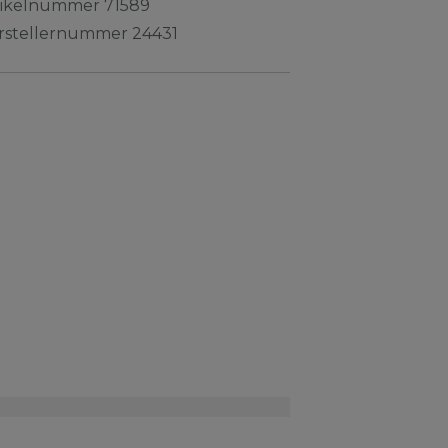
tikelnummer
71589
rstellernummer
24431