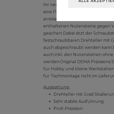
ALLE AKZEPTIE
Ihr neuer original DEMA Präzision
eine Parallelführung mit verdeckte
arretierbar und durch die zwei, i
enthaltenen Nutensteine gegen 
gesichert.Dabei sitzt der Schraub
festschraubbaren Drehteller mit 
auch abgeschraubt werden kann.
auch inkl. den Nutensteinen ohne
werden.Original DEMA Präzisions S
für Hobby und kleine Werkstätte
für Tischmontage nicht im Liefer
Ausstattung:
Drehteller mit Grad Skalieru
Sehr stabile Ausführung
Profi-Präzision