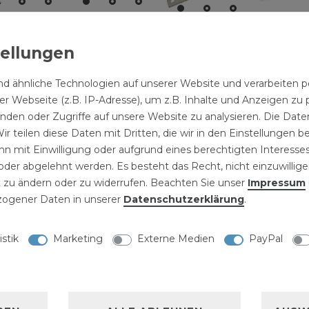
Bügelsä
hl-
Guss-
Fuchsschwanz
BS 760
hraubstock
Schraubstock
FS 400
0 mm
200 mm
7,49 € *
8,99 € *
d ähnliche Technologien auf unserer Website und verarbeite
99 € *
89,99 € *
r Webseite (z.B. IP-Adresse), um z.B. Inhalte und Anzeigen zu 
inden oder Zugriffe auf unsere Website zu analysieren. Die Daten
ir teilen diese Daten mit Dritten, die wir in den Einstellungen 
n mit Einwilligung oder aufgrund eines berechtigten Interesses
der abgelehnt werden. Es besteht das Recht, nicht einzuwillige
 zu ändern oder zu widerrufen. Beachten Sie unser
Impressum
ogener Daten in unserer
Daten­schutz­erklärung
.
NISCHE DATEN
istik
Marketing
Externe Medien
PayPal
LLERKENNZEICHNUNG
ubstock 125