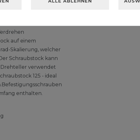
REN
ALLE ABLEHNEN
AUSW
s Schraubstock 125 hat
m Spindelantrieb. Er ist
m Lieferumfang
Verdrehen
stock auf einem
Grad-Skalierung, welcher
Der Schraubstock kann
 Drehteller verwendet
chraubstock 125 - ideal
n.Befestigungsschrauben
umfang enthalten.
ng