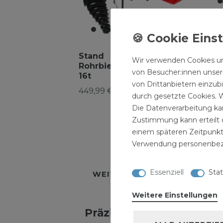
Winkel-
Sta
Biegegerät
Sc
WBG 120
22
Stand
229,99 €
Wir verwenden Cookies un
79,
Rohrbiegemaschine
*
von Besucher:innen unsere
16t
von Drittanbietern einzub
449,99 € *
durch gesetzte Cookies. W
Die Datenverarbeitung kan
Zustimmung kann erteilt o
einem späteren Zeitpunkt
Verwendung personenbez
BESCHREIBUNG
TECH
Essenziell
Stat
WEITERE DETAILS
HERSTE
Weitere Einstellungen
Präzisionsmasch.-Schra