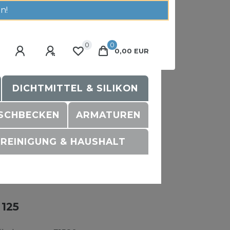
n!
0
0
0,00 EUR
DICHTMITTEL & SILIKON
SCHBECKEN
ARMATUREN
REINIGUNG & HAUSHALT
 125