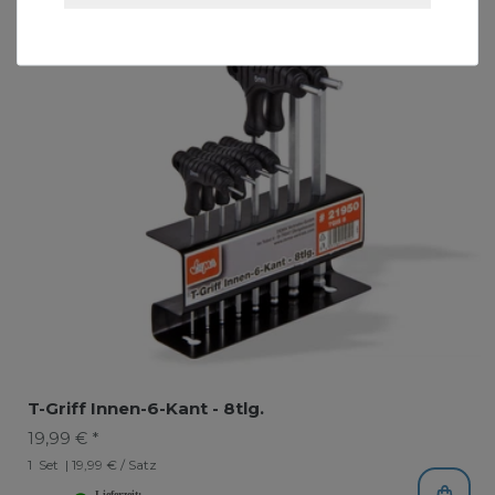
T-Griff Innen-6-Kant - 8tlg.
19,99 € *
1
Set
| 19,99 € / Satz