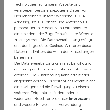
Technologien auf unserer Website und
Erweitern und Umbau von Wasserleitungen
verarbeiten personenbezogene Daten von
Messing Formteile mit metrischen Gewinde
Besucher:innen unserer Webseite (z.B. IP-
und Klemmringverschraubungen
Adresse), um z.B. Inhalte und Anzeigen zu
Messing Rohrfittinge zum Anschluss von
personalisieren, Medien von Drittanbietern
einzubinden oder Zugriffe auf unsere Website
Bauteilen, Rohren und Armaturen
zu analysieren. Die Datenverarbeitung erfolgt
Klemmring-Anschlussverschraubungen aus
erst durch gesetzte Cookies. Wir teilen diese
dem Hause Caleffi
Daten mit Dritten, die wir in den Einstellungen
Klemmverbinder für PE-Rohre
benennen.
Die Datenverarbeitung kann mit Einwilligung
Produktdaten:
oder aufgrund eines berechtigten Interesses
erfolgen. Die Zustimmung kann erteilt oder
für PE-Rohr Ø: 40 mm
abgelehnt werden. Es besteht das Recht, nicht
aus Messing
einzuwilligen und die Einwilligung zu einem
für PE-Kunststoffrohre
späteren Zeitpunkt zu ändern oder zu
max. Betriebsdruck: 16 bar
widerrufen. Beachten Sie unser
Impressum
max. Betriebstemperatur: 40°C
und weitere Hinweise zur Verwendung