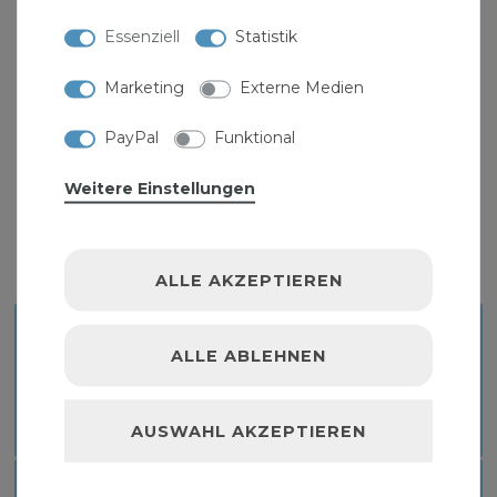
Essenziell
Statistik
" >Messing Fittinge und finden sie in unserem
und weitere
Marketing
Externe Medien
PayPal
Funktional
Weitere Einstellungen
Produktinformationen als PDF zum
Download:
ALLE AKZEPTIEREN
MONTAGEANLEITUNG MESSING T-STÜCK
ALLE ABLEHNEN
VERSCHRAUBUNG
Download
AUSWAHL AKZEPTIEREN
TECHNISCHES DATENBLATT MESSING T-