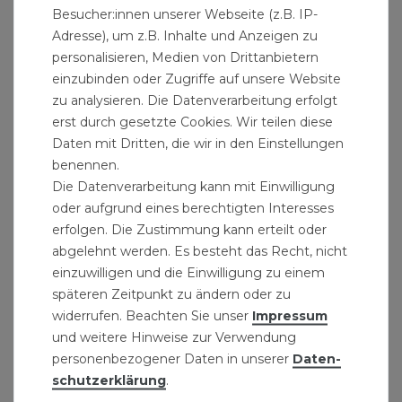
Besucher:innen unserer Webseite (z.B. IP-
und Klemmringverschraubungen
Adresse), um z.B. Inhalte und Anzeigen zu
Messing Rohrfittinge zum Anschluss von
personalisieren, Medien von Drittanbietern
Bauteilen, Rohren und Armaturen
einzubinden oder Zugriffe auf unsere Website
Klemmring-Anschlussverschraubungen aus
zu analysieren. Die Datenverarbeitung erfolgt
erst durch gesetzte Cookies. Wir teilen diese
dem Hause Caleffi
Daten mit Dritten, die wir in den Einstellungen
Klemmverbinder für PE-Rohre
benennen.
Die Datenverarbeitung kann mit Einwilligung
Produktdaten:
oder aufgrund eines berechtigten Interesses
für PE-Rohr Ø: 50 mm
erfolgen. Die Zustimmung kann erteilt oder
abgelehnt werden. Es besteht das Recht, nicht
Winkel 90°
einzuwilligen und die Einwilligung zu einem
aus Messing
späteren Zeitpunkt zu ändern oder zu
für PE-Kunststoffrohre
widerrufen. Beachten Sie unser
Impressum
max. Betriebsdruck: 16 bar
und weitere Hinweise zur Verwendung
max. Betriebstemperatur: 40°C
personenbezogener Daten in unserer
Daten­
schutz­erklärung
.
" >Markenhersteller Caleffi