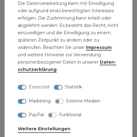
Die Datenverarbeitung kann mit Einwilligung
Messing Formteile mit metrischen Gewinde
oder aufgrund eines berechtigten Interesses
und Klemmringverschraubungen
erfolgen. Die Zustimmung kann erteilt oder
Messing Rohrfittinge zum Anschluss von
abgelehnt werden. Es besteht das Recht, nicht
einzuwilligen und die Einwilligung zu einem
Bauteilen, Rohren und Armaturen
späteren Zeitpunkt zu ändern oder zu
Klemmring-Anschlussverschraubungen aus
widerrufen. Beachten Sie unser
Impressum
dem Hause Caleffi
und weitere Hinweise zur Verwendung
Klemmverbinder für PE-Rohre
personenbezogener Daten in unserer
Daten­
schutz­erklärung
.
Produktdaten Messing Verschraubung 63 mm x 1
1/2 Zoll Aussengewinde PE-Rohr:
Essenziell
Statistik
für PE-Rohr Ø: 63 mm
Marketing
Externe Medien
Anschlussverschraubung 1 1/2 Zoll AG
Reduzierung aus Messing
PayPal
Funktional
für PE-Kunststoffrohre
max. Betriebsdruck: 16 bar
Weitere Einstellungen