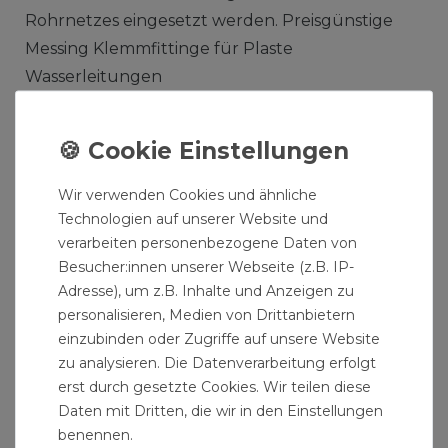
Rohrnetzes eingesetzt werden. Preisgünstige
Messing Klemmfittinge für Plaste
Wasserleitungen
Produktmerkmale:
Messing Verschraubungen für
Trinkwasserinstallationen einsetzbar
Wir verwenden Cookies und ähnliche
Technologien auf unserer Website und
Messing Klemmverschraubungen ideal zur
verarbeiten personenbezogene Daten von
Erweiterung von Wasserinstallationen
Besucher:innen unserer Webseite (z.B. IP-
Klemmverbinder aus Messing zur
Adresse), um z.B. Inhalte und Anzeigen zu
Verlängerung und Neubau von
personalisieren, Medien von Drittanbietern
Wasserrohren
einzubinden oder Zugriffe auf unsere Website
Messing Fittinge geeignet für Sanitär-,
zu analysieren. Die Datenverarbeitung erfolgt
erst durch gesetzte Cookies. Wir teilen diese
Heizung-, Klima- und Solartechnik
Daten mit Dritten, die wir in den Einstellungen
Messing Anschlussverschraubungen zum
benennen.
Erweitern und Umbau von Wasserleitungen